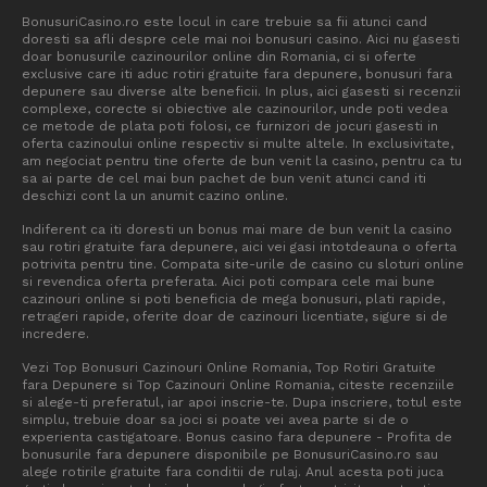
BonusuriCasino.ro este locul in care trebuie sa fii atunci cand
doresti sa afli despre cele mai noi bonusuri casino. Aici nu gasesti
doar bonusurile cazinourilor online din Romania, ci si oferte
exclusive care iti aduc rotiri gratuite fara depunere, bonusuri fara
depunere sau diverse alte beneficii. In plus, aici gasesti si recenzii
complexe, corecte si obiective ale cazinourilor, unde poti vedea
ce metode de plata poti folosi, ce furnizori de jocuri gasesti in
oferta cazinoului online respectiv si multe altele. In exclusivitate,
am negociat pentru tine oferte de bun venit la casino, pentru ca tu
sa ai parte de cel mai bun pachet de bun venit atunci cand iti
deschizi cont la un anumit cazino online.
Indiferent ca iti doresti un bonus mai mare de bun venit la casino
sau rotiri gratuite fara depunere, aici vei gasi intotdeauna o oferta
potrivita pentru tine. Compata site-urile de casino cu sloturi online
si revendica oferta preferata. Aici poti compara cele mai bune
cazinouri online si poti beneficia de mega bonusuri, plati rapide,
retrageri rapide, oferite doar de cazinouri licentiate, sigure si de
incredere.
Vezi Top Bonusuri Cazinouri Online Romania, Top Rotiri Gratuite
fara Depunere si Top Cazinouri Online Romania, citeste recenziile
si alege-ti preferatul, iar apoi inscrie-te. Dupa inscriere, totul este
simplu, trebuie doar sa joci si poate vei avea parte si de o
experienta castigatoare. Bonus casino fara depunere - Profita de
bonusurile fara depunere disponibile pe BonusuriCasino.ro sau
alege rotirile gratuite fara conditii de rulaj. Anul acesta poti juca