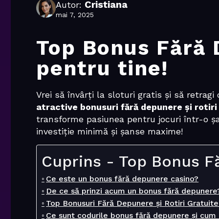
Cristiana
Autor:
mai 7, 2025
Top Bonus Fără 
pentru tine!
Vrei să învârți la sloturi gratis și să retr
atractive bonusuri fără depunere și rotiri
transforme pasiunea pentru jocuri într-o șan
investiție minimă și șanse maxime!
Cuprins - Top Bonus Fă
Ce este un bonus fără depunere casino?
De ce să prinzi acum un bonus fără depunere
Top Bonusuri Fără Depunere și Rotiri Gratuite
Ce sunt codurile bonus fără depunere și cum 