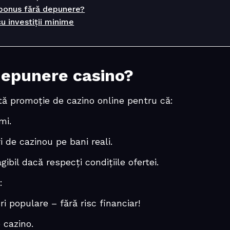
ă bonus fără depunere?
cu investiții minime
depunere casino?
tă promoție de cazino online pentru că:
mi.
ri de cazinou pe bani reali.
bil dacă respecți condițiile ofertei.
:
i populare – fără risc financiar!
 cazino.