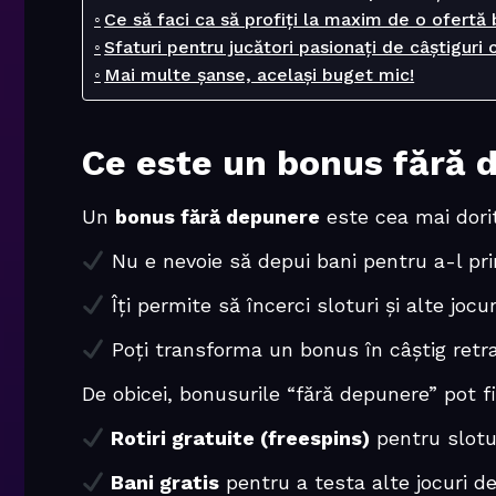
Ce să faci ca să profiți la maxim de o ofert
Sfaturi pentru jucători pasionați de câștiguri 
Mai multe șanse, același buget mic!
Ce este un bonus fără 
Un
bonus fără depunere
este cea mai dori
Nu e nevoie să depui bani pentru a-l pri
Îți permite să încerci sloturi și alte jocu
Poți transforma un bonus în câștig retragi
De obicei, bonusurile “fără depunere” pot fi
Rotiri gratuite (freespins)
pentru slotur
Bani gratis
pentru a testa alte jocuri de