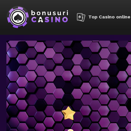
Top Casino online