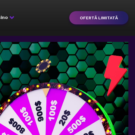
ino
OFERTĂ LIMITATĂ