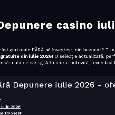
Depunere casino iul
agi câștiguri reale FĂRĂ să investești din buzunar? Ț
 gratuite din iulie 2026
! O selecție actualizată, per
să reală de câștig. Află oferta potrivită, revendică
ră Depunere iulie 2026 - ofe
?
 Iulie 2026
le folosești