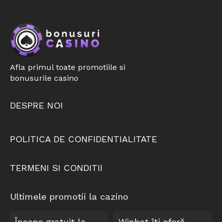
Afla primul toate promotiile si
bonusurile casino
DESPRE NOI
POLITICA DE CONFIDENTIALITATE
TERMENI SI CONDITII
Ultimele promotii la cazino
Începe gratuit la
Winbet îți oferă