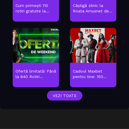
Cum primești 110
Câștigă zilnic la
rotiri gratuite la...
Roata Amusnet de...
Ofertă limitată! Până
Cadoul Maxbet
la 840 Rotiri...
pentru tine: 150...
VEZI TOATE