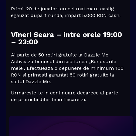
Primii 20 de jucatori cu cel mai mare castig
egalizat dupa 1 runda, impart 5.000 RON cash.
Vineri Seara – intre orele 19:00
– 23:00
Ai parte de 50 rotiri gratuite la Dazzle Me.
Activeaza bonusul din sectiunea „Bonusurile
mele”. Efectueaza o depunere de minimum 100
RON si primesti garantat 50 rotiri gratuite la
slotul Dazzle Me.
Urmareste-te in continuare deoarece ai parte
de promotii diferite in fiecare zi.