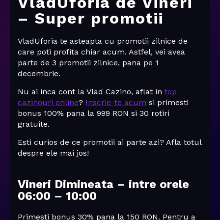
VladUforia de Vineri
– Super promotii
VladUforia te asteapta cu promotii zilnice de
care poti profita chiar acum. Astfel, vei avea
parte de 3 promotii zilnice, pana pe 1
decembrie.
Nu ai inca cont la Vlad Cazino, aflat in
top
cazinouri online
?
Inscrie-te acum
si primesti
bonus 100% pana la 999 RON si 30 rotiri
gratuite.
Esti curios de ce promotii ai parte azi? Afla totul
despre ele mai jos!
Vineri Dimineata – intre orele
06:00 – 10:00
Primesti bonus 30% pana la 150 RON. Pentru a