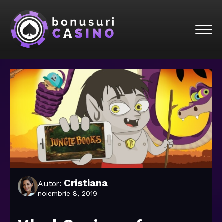
Cristiana
Autor:
noiembrie 8, 2019