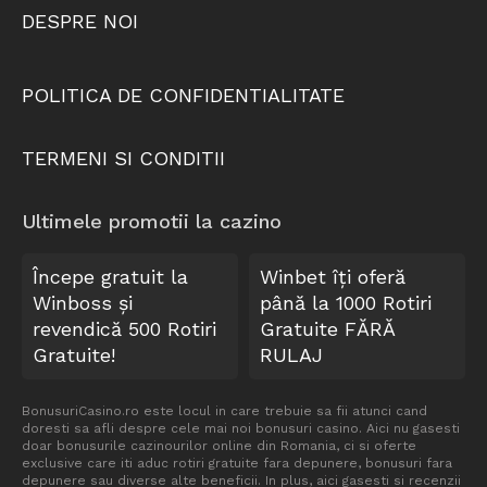
DESPRE NOI
POLITICA DE CONFIDENTIALITATE
TERMENI SI CONDITII
Ultimele promotii la cazino
Începe gratuit la
Winbet îți oferă
Winboss și
până la 1000 Rotiri
revendică 500 Rotiri
Gratuite FĂRĂ
Gratuite!
RULAJ
BonusuriCasino.ro este locul in care trebuie sa fii atunci cand
doresti sa afli despre cele mai noi bonusuri casino. Aici nu gasesti
doar bonusurile cazinourilor online din Romania, ci si oferte
exclusive care iti aduc rotiri gratuite fara depunere, bonusuri fara
depunere sau diverse alte beneficii. In plus, aici gasesti si recenzii