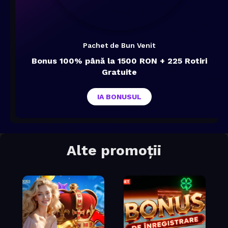
Pachet de Bun Venit
Bonus 100% până la 1500 RON + 225 Rotiri
Gratuite
IA BONUSUL
Alte promoții