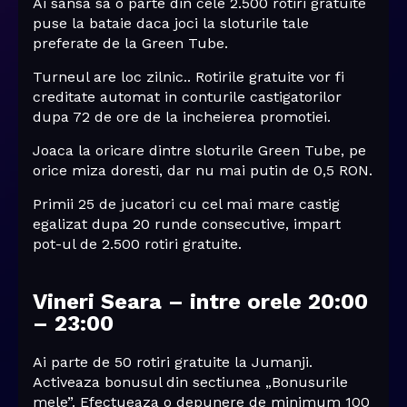
Ai sansa sa o parte din cele 2.500 rotiri gratuite
puse la bataie daca joci la sloturile tale
preferate de la Green Tube.
Turneul are loc zilnic.. Rotirile gratuite vor fi
creditate automat in conturile castigatorilor
dupa 72 de ore de la incheierea promotiei.
Joaca la oricare dintre sloturile Green Tube, pe
orice miza doresti, dar nu mai putin de 0,5 RON.
Primii 25 de jucatori cu cel mai mare castig
egalizat dupa 20 runde consecutive, impart
pot-ul de 2.500 rotiri gratuite.
Vineri Seara – intre orele 20:00
– 23:00
Ai parte de 50 rotiri gratuite la Jumanji.
Activeaza bonusul din sectiunea „Bonusurile
mele”. Efectueaza o depunere de minimum 100