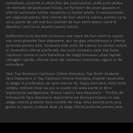
complexe, corecte si obiective ale cazinourilor, unde poti vedea
ce metode de plata poti folosi, ce furnizori de jocuri gasesti in
oferta cazinoului online respectiv si multe altele. In exclusivitate,
am negociat pentru tine oferte de bun venit la casino, pentru ca tu
sa ai parte de cel mai bun pachet de bun venit atunci cand iti
deschizi cont la un anumit cazino online.
Indiferent ca iti doresti un bonus mai mare de bun venit la casino
sau rotiri gratuite fara depunere, aici vei gasi intotdeauna o oferta
potrivita pentru tine. Compata site-urile de casino cu sloturi online
si revendica oferta preferata. Aici poti compara cele mai bune
cazinouri online si poti beneficia de mega bonusuri, plati rapide,
retrageri rapide, oferite doar de cazinouri licentiate, sigure si de
incredere.
Vezi Top Bonusuri Cazinouri Online Romania, Top Rotiri Gratuite
fara Depunere si Top Cazinouri Online Romania, citeste recenziile
si alege-ti preferatul, iar apoi inscrie-te. Dupa inscriere, totul este
simplu, trebuie doar sa joci si poate vei avea parte si de o
experienta castigatoare. Bonus casino fara depunere - Profita de
bonusurile fara depunere disponibile pe BonusuriCasino.ro sau
alege rotirile gratuite fara conditii de rulaj. Anul acesta poti juca
gratis la cazino, trebuie doar sa alegi oferta potrivita pentru tine.