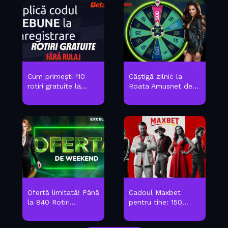
Cum primești 110
Câștigă zilnic la
rotiri gratuite la...
Roata Amusnet de...
Ofertă limitată! Până
Cadoul Maxbet
la 840 Rotiri...
pentru tine: 150...