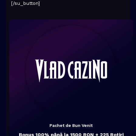
[/su_button]
Pachet de Bun Venit
Bonus 100% până la 1500 RON + 225 Rotiri