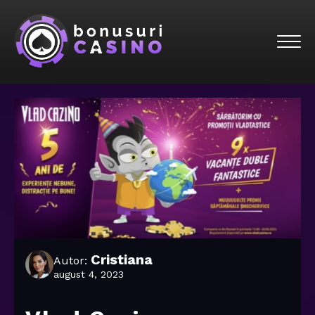
Cristiana
Autor:
august 4, 2023