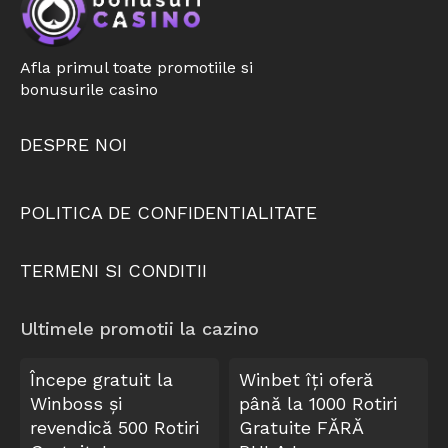
Afla primul toate promotiile si
bonusurile casino
DESPRE NOI
POLITICA DE CONFIDENTIALITATE
TERMENI SI CONDITII
Ultimele promotii la cazino
Începe gratuit la
Winbet îți oferă
Winboss și
până la 1000 Rotiri
revendică 500 Rotiri
Gratuite FĂRĂ