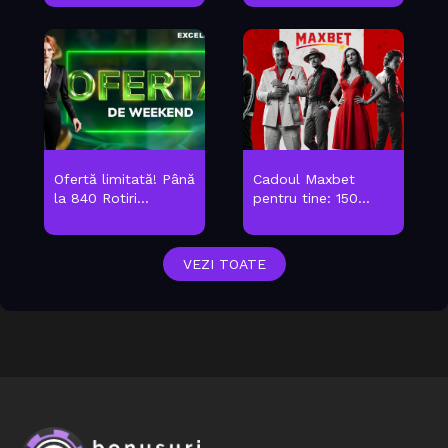
Ofertă limitată! Până
Cadoul Maxbet
la 840 Rotiri...
pentru tine: 150...
VEZI TOATE