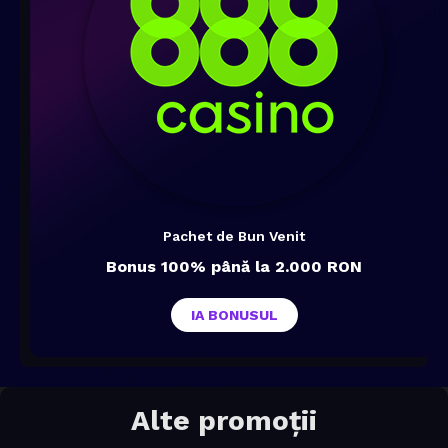
Pachet de Bun Venit
Bonus 100% până la 2.000 RON
IA BONUSUL
Alte promoții