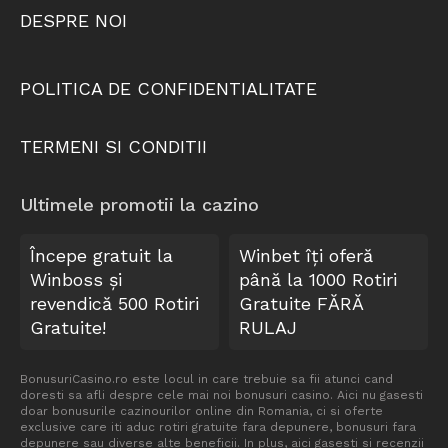
DESPRE NOI
POLITICA DE CONFIDENTIALITATE
TERMENI SI CONDITII
Ultimele promotii la cazino
Începe gratuit la
Winbet îți oferă
Winboss și
până la 1000 Rotiri
revendică 500 Rotiri
Gratuite FĂRĂ
Gratuite!
RULAJ
BonusuriCasino.ro este locul in care trebuie sa fii atunci cand
doresti sa afli despre cele mai noi bonusuri casino. Aici nu gasesti
doar bonusurile cazinourilor online din Romania, ci si oferte
exclusive care iti aduc rotiri gratuite fara depunere, bonusuri fara
depunere sau diverse alte beneficii. In plus, aici gasesti si recenzii