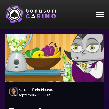
Cristiana
Autor:
septembrie 16, 2019