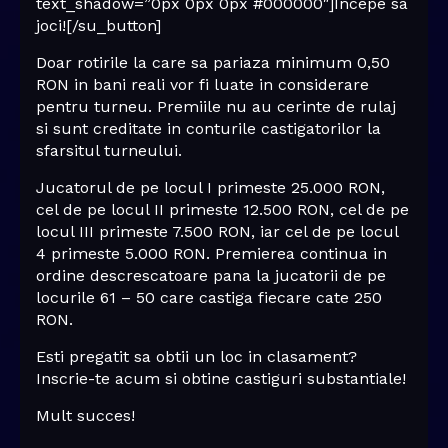
text_shadow=”0px 0px 0px #000000″]Incepe sa
joci![/su_button]
Doar rotirile la care sa pariaza minimum 0,50
RON in bani reali vor fi luate in considerare
pentru turneu. Premiile nu au cerinte de rulaj
si sunt creditate in conturile castigatorilor la
sfarsitul turneului.
Jucatorul de pe locul I primeste 25.000 RON,
cel de pe locul II primeste 12.500 RON, cel de pe
locul III primeste 7.500 RON, iar cel de pe locul
4 primeste 5.000 RON. Premierea continua in
ordine descrescatoare pana la jucatorii de pe
locurile 61 – 50 care castiga fiecare cate 250
RON.
Esti pregatit sa obtii un loc in clasament?
Inscrie-te acum si obtine castiguri substantiale!
Mult succes!