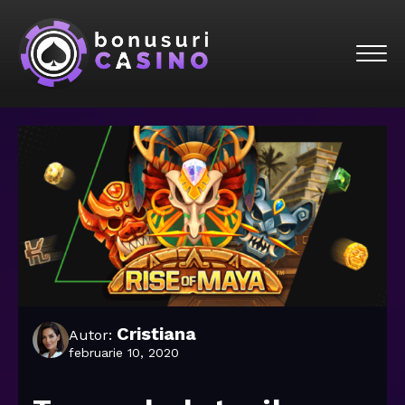
Cristiana
Autor:
februarie 10, 2020