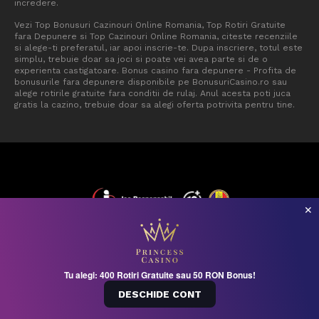
incredere.
Vezi Top Bonusuri Cazinouri Online Romania, Top Rotiri Gratuite
fara Depunere si Top Cazinouri Online Romania, citeste recenziile
si alege-ti preferatul, iar apoi inscrie-te. Dupa inscriere, totul este
simplu, trebuie doar sa joci si poate vei avea parte si de o
experienta castigatoare. Bonus casino fara depunere - Profita de
bonusurile fara depunere disponibile pe BonusuriCasino.ro sau
alege rotirile gratuite fara conditii de rulaj. Anul acesta poti juca
gratis la cazino, trebuie doar sa alegi oferta potrivita pentru tine.
✕︎
Decizia 1616/28.11.2024
Tu alegi: 400 Rotiri Gratuite sau 50 RON Bonus!
DESCHIDE CONT
© Bonusuri Casino 2026