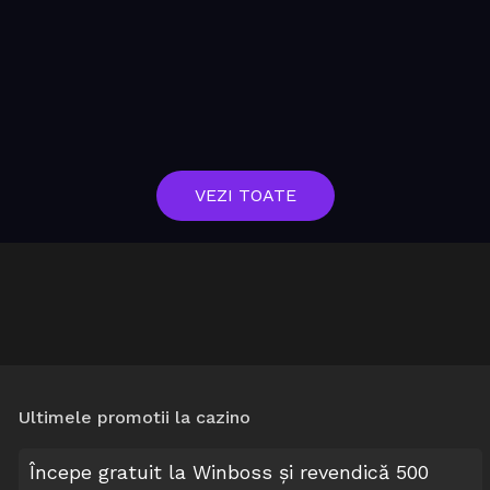
VEZI TOATE
Ultimele promotii la cazino
Începe gratuit la Winboss și revendică 500