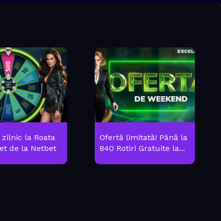
 zilnic la Roata
Ofertă limitată! Până la
t de la Netbet
840 Rotiri Gratuite la...