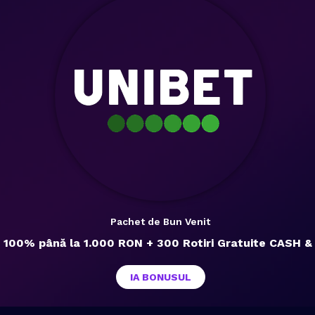
Pachet de Bun Venit
 100% până la 1.000 RON + 300 Rotiri Gratuite CASH 
IA BONUSUL