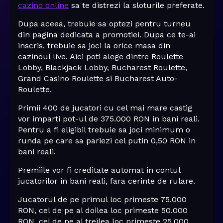
cazino online
sa te distrezi la sloturile preferate.
Dupa aceea, trebuie sa optezi pentru turneu
din pagina dedicata a promotiei. Dupa ce te-ai
inscris, trebuie sa joci la orice masa din
cazinoul live. Aici poti alege dintre Roulette
Lobby, Blackjack Lobby, Bucharest Roulette,
Grand Casino Roulette si Bucharest Auto-
Roulette.
Primii 400 de jucatori cu cel mai mare castig
vor imparti pot-ul de 375.000 RON in bani reali.
Pentru a fi eligibil trebuie sa joci minimum o
runda pe care sa pariezi cel putin 0,50 RON in
bani reali.
Premiile vor fi creditate automat in contul
jucatorilor in bani reali, fara cerinte de rulare.
Jucatorul de pe primul loc primeste 75.000
RON, cel de pe al doilea loc primeste 50.000
RON, cel de pe al treilea loc primeste 25.000