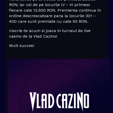
RON; iar cei de pe locurile IV – VI primesc
fiecare cate 12.500 RON. Premierea continua in
ordine descrescatoare pana la locurile 301 –
400 care sunt premiate cu cate 50 RON.
Inscrie-te acum si joaca in turneul de live
casino de la Vlad Cazino!
Mult succes!