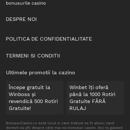
bonusurile casino
DESPRE NOI
POLITICA DE CONFIDENTIALITATE
TERMENI SI CONDITII
Ultimele promotii la cazino
Începe gratuit la
Winbet îți oferă
Winboss și
până la 1000 Rotiri
revendică 500 Rotiri
Gratuite FĂRĂ
Gratuite!
RULAJ
BonusuriCasino.ro este locul in care trebuie sa fii atunci cand
doresti sa afli despre cele mai noi bonusuri casino. Aici nu gasesti