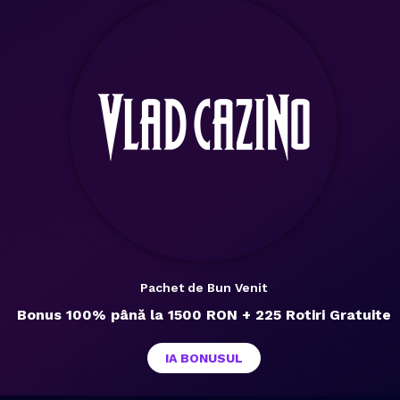
Pachet de Bun Venit
Bonus 100% până la 1500 RON + 225 Rotiri Gratuite
IA BONUSUL