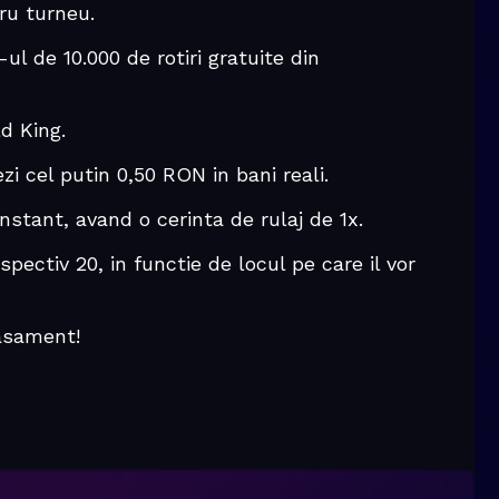
tru turneu.
l de 10.000 de rotiri gratuite din
ld King.
i cel putin 0,50 RON in bani reali.
instant, avand o cerinta de rulaj de 1x.
espectiv 20, in functie de locul pe care il vor
lasament!