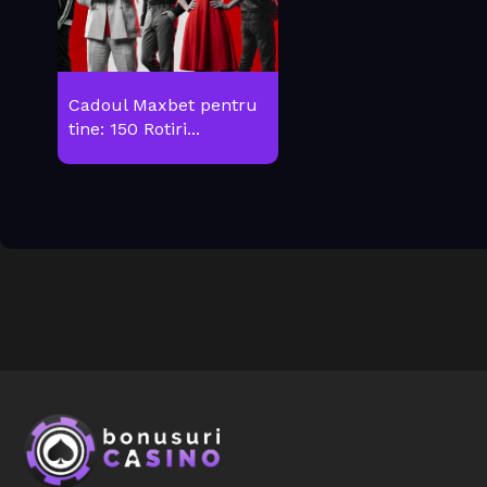
Cadoul Maxbet pentru
tine: 150 Rotiri...