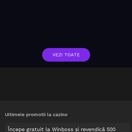
VEZI TOATE
Ultimele promotii la cazino
Începe gratuit la Winboss și revendică 500