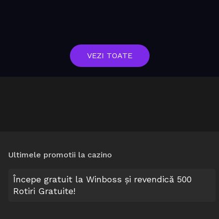
VEZI TOATE
Ultimele promotii la cazino
Începe gratuit la Winboss și revendică 500
Rotiri Gratuite!