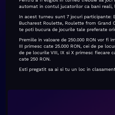
automat in contul jucatorilor ca bani reali, 
In acest turneu sunt 7 jocuri participante
Bucharest Roulette, Roulette from Grand Ca
te poti bucura de jocurile tale preferate ori
Premiile in valoare de 250.000 RON vor fi i
III primesc cate 25.000 RON, cei de pe locur
de pe locurile VIII, IX si X primesc fiecare
cate 250 RON.
Esti pregatit sa ai si tu un loc in clasame