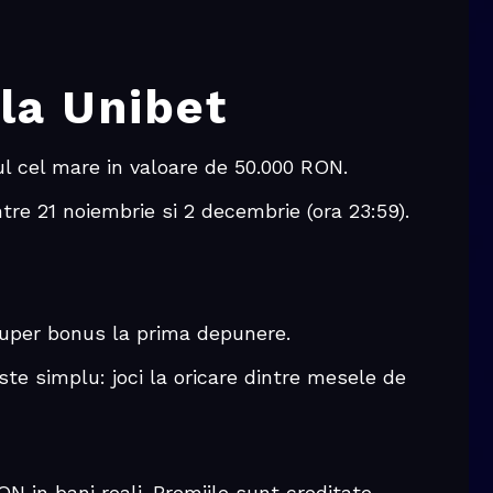
la Unibet
iul cel mare in valoare de 50.000 RON.
tre 21 noiembrie si 2 decembrie (ora 23:59).
super bonus la prima depunere.
te simplu: joci la oricare dintre mesele de
ON in bani reali. Premiile sunt creditate