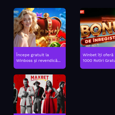
Începe gratuit la
Winbet îți oferă
Winboss și revendică...
1000 Rotiri Gratu