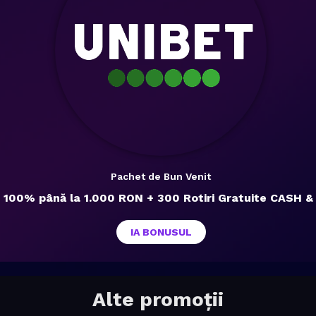
Pachet de Bun Venit
 100% până la 1.000 RON + 300 Rotiri Gratuite CASH 
IA BONUSUL
Alte promoții