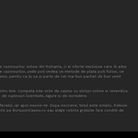
 cazinourilor online din Romania, ci si oferte exclusive care iti aduc
ale cazinourilor, unde poti vedea ce metode de plata poti folosi, ce
casino, pentru ca tu sa ai parte de cel mai bun pachet de bun venit
entru tine. Compata site-urile de casino cu sloturi online si revendica
 de cazinouri licentiate, sigure si de incredere.
ratul, iar apoi inscrie-te. Dupa inscriere, totul este simplu, trebuie
e pe BonusuriCasino.ro sau alege rotirile gratuite fara conditii de