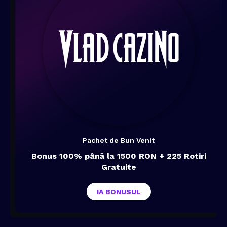
Pachet de Bun Venit
Bonus 100% până la 1500 RON + 225 Rotiri
Gratuite
IA BONUSUL