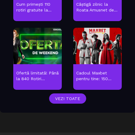
Cum primești 110
Câștigă zilnic la
rotiri gratuite la...
Roata Amusnet de...
Ofertă limitată! Până
Cadoul Maxbet
la 840 Rotiri...
pentru tine: 150...
VEZI TOATE