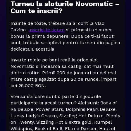
Turneu la sloturile Novomatic –
Cum te inscrii?
Inainte de toate, trebuie sa ai cont la Vlad
Cazino.
Inscrie-te acum
si primesti un super
bonus la prima depunere. Dupa ce ti-ai facut
cont, trebuie sa optezi pentru turneu din pagina
dedicata a acestuia.
Invarte rolele pe bani reali la orice slot
Novomatic si incearca sa castigi cat mai mult
dintr-o rotire. Primii 200 de jucatori cu cel mai
mare castig egalizat dupa 20 de runde, impart
cei 25.000 RON.
Vrei sa stii care sunt o parte din jocurile
participante la acest turneu? Aici sunt: Book of
Ra Deluxe, Power Stars, Dolphins Pearl Deluxe,
Lucky Lady’s Charm, Sizzling Hot Deluxe, Plenty
on Twenty, Sizzling Hot 6 extra gold, Rumpel
Wildspins, Book of Ra 6, Flame Dancer, Haul of