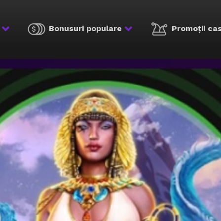
Bonusuri populare
Promoții cas