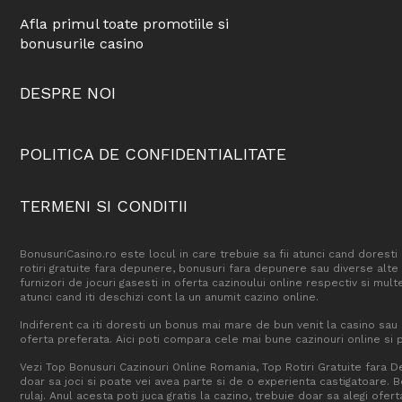
Afla primul toate promotiile si
bonusurile casino
DESPRE NOI
POLITICA DE CONFIDENTIALITATE
TERMENI SI CONDITII
BonusuriCasino.ro este locul in care trebuie sa fii atunci cand doresti 
rotiri gratuite fara depunere, bonusuri fara depunere sau diverse alte 
furnizori de jocuri gasesti in oferta cazinoului online respectiv si mul
atunci cand iti deschizi cont la un anumit cazino online.
Indiferent ca iti doresti un bonus mai mare de bun venit la casino sau r
oferta preferata. Aici poti compara cele mai bune cazinouri online si po
Vezi Top Bonusuri Cazinouri Online Romania, Top Rotiri Gratuite fara De
doar sa joci si poate vei avea parte si de o experienta castigatoare. 
rulaj. Anul acesta poti juca gratis la cazino, trebuie doar sa alegi ofert