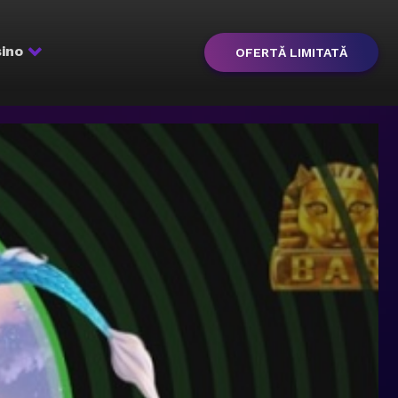
ino
OFERTĂ LIMITATĂ