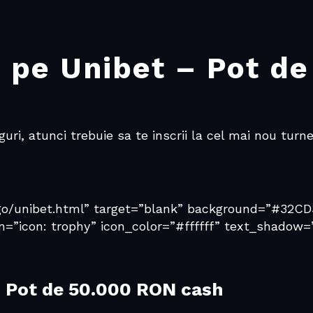
i pe Unibet – Pot d
uri, atunci trebuie sa te inscrii la cel mai nou turne
/go/unibet.html” target=”blank” background=”#32CD3
n=”icon: trophy” icon_color=”#ffffff” text_shadow=
– Pot de 50.000 RON cash