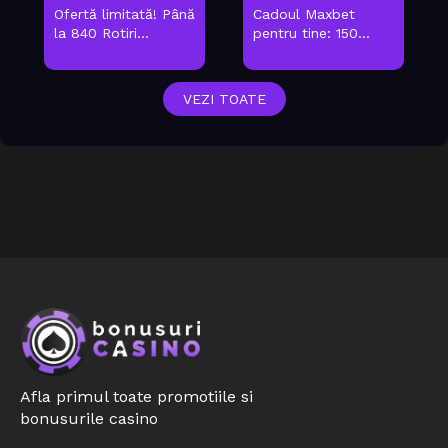
Ofertă limitată! Până
Cadoul Maxbet
la 840 Rotiri...
pentru tine: 150...
VEZI TOATE
Afla primul toate promotiile si
bonusurile casino