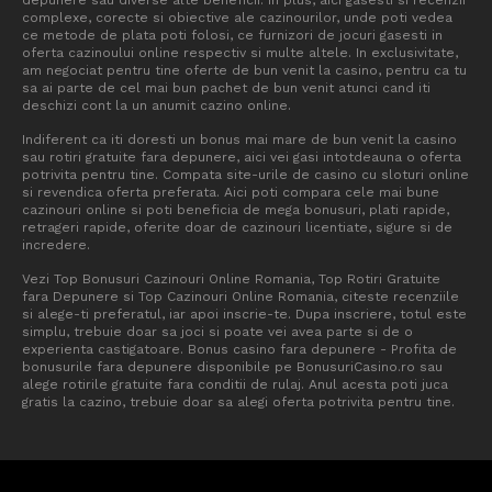
depunere sau diverse alte beneficii. In plus, aici gasesti si recenzii
complexe, corecte si obiective ale cazinourilor, unde poti vedea
ce metode de plata poti folosi, ce furnizori de jocuri gasesti in
oferta cazinoului online respectiv si multe altele. In exclusivitate,
am negociat pentru tine oferte de bun venit la casino, pentru ca tu
sa ai parte de cel mai bun pachet de bun venit atunci cand iti
deschizi cont la un anumit cazino online.
Indiferent ca iti doresti un bonus mai mare de bun venit la casino
sau rotiri gratuite fara depunere, aici vei gasi intotdeauna o oferta
potrivita pentru tine. Compata site-urile de casino cu sloturi online
si revendica oferta preferata. Aici poti compara cele mai bune
cazinouri online si poti beneficia de mega bonusuri, plati rapide,
retrageri rapide, oferite doar de cazinouri licentiate, sigure si de
incredere.
Vezi Top Bonusuri Cazinouri Online Romania, Top Rotiri Gratuite
fara Depunere si Top Cazinouri Online Romania, citeste recenziile
si alege-ti preferatul, iar apoi inscrie-te. Dupa inscriere, totul este
simplu, trebuie doar sa joci si poate vei avea parte si de o
experienta castigatoare. Bonus casino fara depunere - Profita de
bonusurile fara depunere disponibile pe BonusuriCasino.ro sau
alege rotirile gratuite fara conditii de rulaj. Anul acesta poti juca
gratis la cazino, trebuie doar sa alegi oferta potrivita pentru tine.