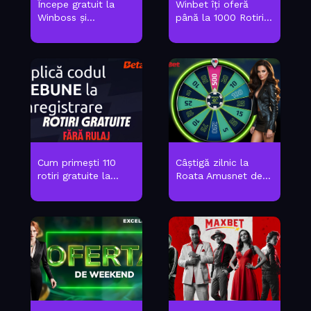
Începe gratuit la
Winbet îți oferă
Winboss și...
până la 1000 Rotiri...
Cum primești 110
Câștigă zilnic la
rotiri gratuite la...
Roata Amusnet de...