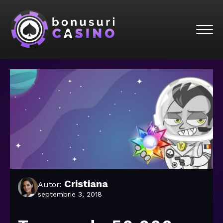
Cristiana
Autor:
septembrie 3, 2018