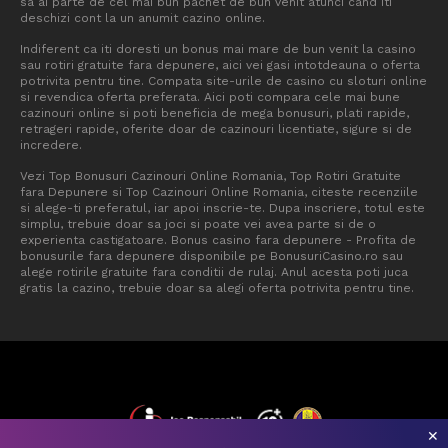
sa ai parte de cel mai bun pachet de bun venit atunci cand iti
deschizi cont la un anumit cazino online.
Indiferent ca iti doresti un bonus mai mare de bun venit la casino
sau rotiri gratuite fara depunere, aici vei gasi intotdeauna o oferta
potrivita pentru tine. Compata site-urile de casino cu sloturi online
si revendica oferta preferata. Aici poti compara cele mai bune
cazinouri online si poti beneficia de mega bonusuri, plati rapide,
retrageri rapide, oferite doar de cazinouri licentiate, sigure si de
incredere.
Vezi Top Bonusuri Cazinouri Online Romania, Top Rotiri Gratuite
fara Depunere si Top Cazinouri Online Romania, citeste recenziile
si alege-ti preferatul, iar apoi inscrie-te. Dupa inscriere, totul este
simplu, trebuie doar sa joci si poate vei avea parte si de o
experienta castigatoare. Bonus casino fara depunere - Profita de
bonusurile fara depunere disponibile pe BonusuriCasino.ro sau
alege rotirile gratuite fara conditii de rulaj. Anul acesta poti juca
gratis la cazino, trebuie doar sa alegi oferta potrivita pentru tine.
✕︎