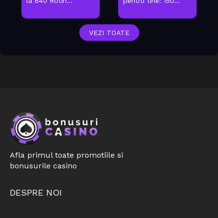
la 840 Rotiri...
pentru tine: 150...
VEZI TOATE
Afla primul toate promotiile si
bonusurile casino
DESPRE NOI