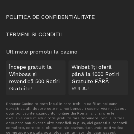
POLITICA DE CONFIDENTIALITATE
TERMENI SI CONDITII
Ultimele promotii la cazino
Începe gratuit la
Winbet îți oferă
Winboss și
până la 1000 Rotiri
revendică 500 Rotiri
Gratuite FĂRĂ
Gratuite!
RULAJ
BonusuriCasino.ro este locul in care trebuie sa fii atunci cand
doresti sa afli despre cele mai noi bonusuri casino. Aici nu gasesti
doar bonusurile cazinourilor online din Romania, ci si oferte
exclusive care iti aduc rotiri gratuite fara depunere, bonusuri fara
depunere sau diverse alte beneficii. In plus, aici gasesti si recenzii
complexe, corecte si obiective ale cazinourilor, unde poti vedea
ce metode de plata poti folosi, ce furnizori de jocuri gasesti in