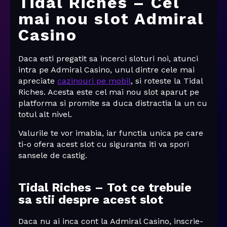
Tidal Riches – Cel
mai nou slot Admiral
Casino
Daca esti pregatit sa incerci sloturi noi, atunci
intra pe Admiral Casino, unul dintre cele mai
apreciate
cazinouri pe mobil
, si roteste la Tidal
Riches. Acesta este cel mai nou slot aparut pe
platforma si promite sa duca distractia la un cu
totul alt nivel.
Valurile te vor imabia, iar functia unica pe care
ti-o ofera acest slot cu siguranta iti va spori
sansele de castig.
Tidal Riches – Tot ce trebuie
sa stii despre acest slot
Daca nu ai inca cont la Admiral Casino, inscrie-