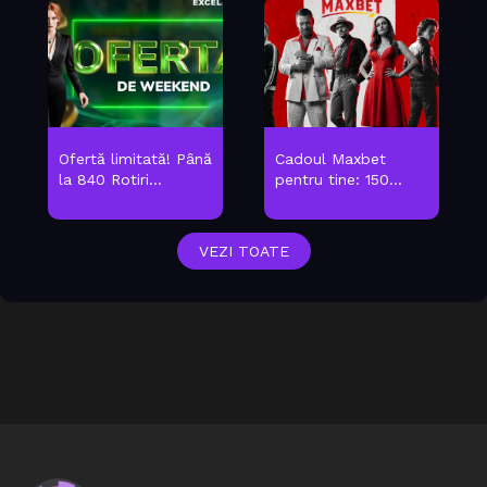
Ofertă limitată! Până
Cadoul Maxbet
la 840 Rotiri...
pentru tine: 150...
VEZI TOATE