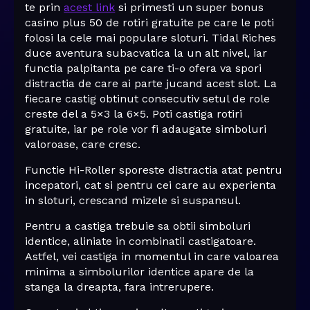
te prin
acest link
si primesti un super bonus
casino plus 50 de rotiri gratuite pe care le poti
folosi la cele mai populare sloturi. Tidal Riches
duce aventura subacvatica la un alt nivel, iar
functia palpitanta pe care ti-o ofera va spori
distractia de care ai parte jucand acest slot. La
fiecare castig obtinut consecutiv setul de role
creste del a 5×3 la 6×5. Poti castiga rotiri
gratuite, iar pe role vor fi adaugate simboluri
valoroase, care cresc.
Functie Hi-Roller sporeste distractia atat pentru
incepatori, cat si pentru cei care au experienta
in sloturi, crescand mizele si suspansul.
Pentru a castiga trebuie sa obtii simboluri
identice, aliniate in combinatii castigatoare.
Astfel, vei castiga in momentul in care valoarea
minima a simbolurilor identice apare de la
stanga la dreapta, fara intrerupere.