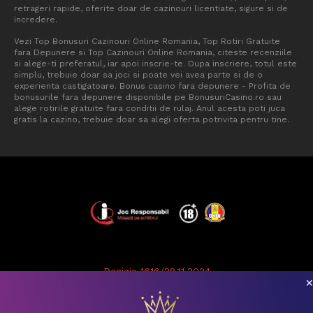
retrageri rapide, oferite doar de cazinouri licentiate, sigure si de
incredere.
Vezi Top Bonusuri Cazinouri Online Romania, Top Rotiri Gratuite
fara Depunere si Top Cazinouri Online Romania, citeste recenziile
si alege-ti preferatul, iar apoi inscrie-te. Dupa inscriere, totul este
simplu, trebuie doar sa joci si poate vei avea parte si de o
experienta castigatoare. Bonus casino fara depunere - Profita de
bonusurile fara depunere disponibile pe BonusuriCasino.ro sau
alege rotirile gratuite fara conditii de rulaj. Anul acesta poti juca
gratis la cazino, trebuie doar sa alegi oferta potrivita pentru tine.
Decizia 1616/28.11.2024
✕