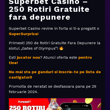
Superbet Casino –
250 Rotiri Gratuite
fara depunere
Superbet Casino revine in forta si ti-a pregatit o
SuperSurpriza!
Primesti 250 de Rotiri Gratuite Fara Depunere la
slotul „Gates of Olympus”!
Esti
jucator nou
? Atunci oferta este
pentru
tine!
Nu mai sta pe ganduri si inscrie-te pe lista de
castigatori!
Promotia de neratat se desfasoara pana pe 29
februarie 2024.