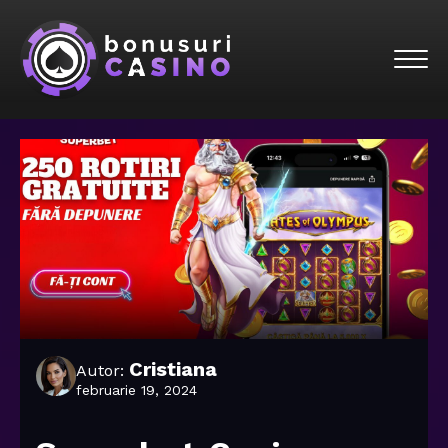
Cristiana
Autor:
februarie 19, 2024