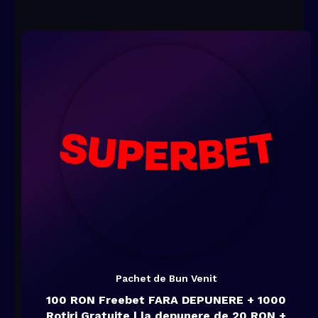
Pachet de Bun Venit
100 RON Freebet FARA DEPUNERE + 1000
Rotiri Gratuite | la depunere de 20 RON +