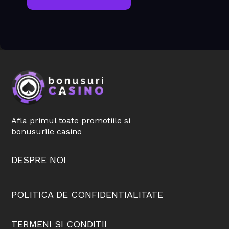
Afla primul toate promotiile si
bonusurile casino
DESPRE NOI
POLITICA DE CONFIDENTIALITATE
TERMENI SI CONDITII