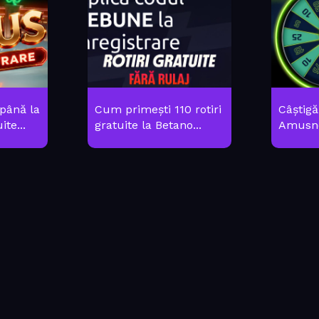
 până la
Cum primești 110 rotiri
Câștigă
ite...
gratuite la Betano...
Amusne