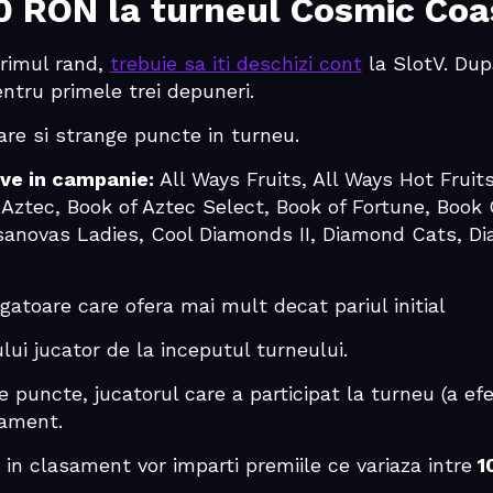
00 RON la turneul Cosmic Coa
rimul rand,
trebuie sa iti deschizi cont
la SlotV. Dupa
ntru primele trei depuneri.
are si strange puncte in turneu.
ive in campanie:
All Ways Fruits, All Ways Hot Fruits
 Aztec, Book of Aztec Select, Book of Fortune, Book O
sanovas Ladies, Cool Diamonds II, Diamond Cats, D
atoare care ofera mai mult decat pariul initial
i jucator de la inceputul turneului.
 puncte, jucatorul care a participat la turneu (a efec
sament.
 in clasament vor imparti premiile ce variaza intre
1