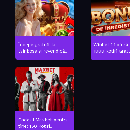
Începe gratuit la
Winbet îți oferă
Winboss și revendică...
1000 Rotiri Gratu
Cadoul Maxbet pentru
tine: 150 Rotiri...