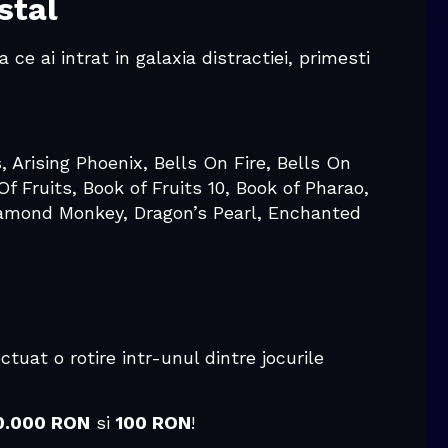
stal
 ce ai intrat in galaxia distractiei, primesti
, Arising Phoenix, Bells On Fire, Bells On
f Fruits, Book of Fruits 10, Book of Pharao,
iamond Monkey, Dragon’s Pearl, Enchanted
tuat o rotire intr-unul dintre jocurile
0.000 RON
si
100 RON
!