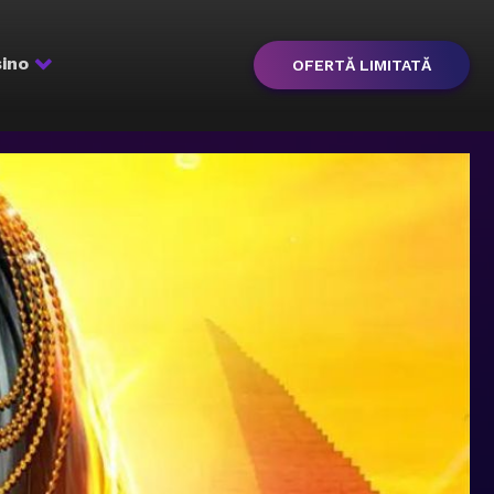
ino
OFERTĂ LIMITATĂ