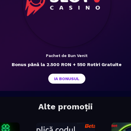
Pachet de Bun Venit
Bonus până la 2.500 RON + 550 Rotiri Gratuite
IA BONUSUL
Alte promoții