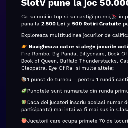
SlotV pune la joc 50.0
Ca sa urci in top si sa castigi premii,
in p
pana la
2.500 Lei
și
500 Rotiri Gratuite
pe
Exploreaza multitudinea jocurilor de calific
Navigheaza catre si alege jocurile act
Fire Rombo, Big Panda, Billyonaire, Book Of
Book of Queen, Buffalo Thunderstacks, Ca
Cleopatra, Eye Of Ra si multe altele;
1 punct de turneu – pentru 1 rundă castig
Punctele sunt numarate din runda primulu
Daca doi jucatori inscriu acelasi numar de
participante) mai intai va fi mai sus in Cla
Jucatorii care ocupa primele 70 de locuri