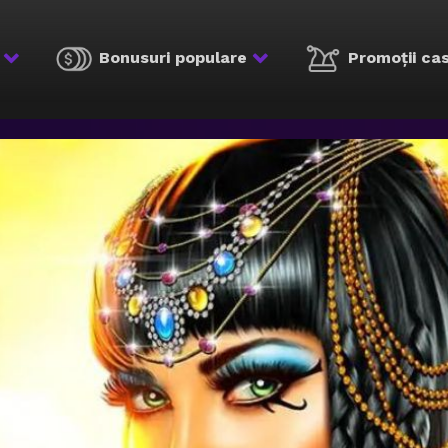
Bonusuri populare
Promoții cas