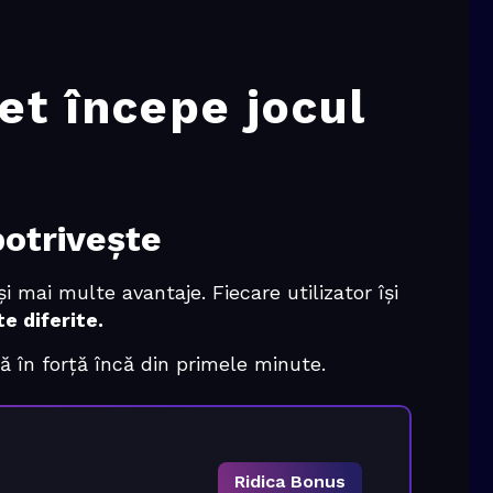
et începe jocul
potrivește
i mai multe avantaje. Fiecare utilizator își
e diferite.
ă în forță încă din primele minute.
Ridica Bonus