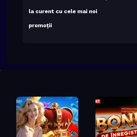
la curent cu cele mai noi
promoții