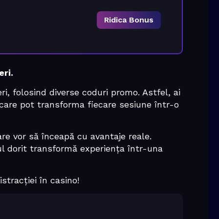
Ridica Bonus
eri.
i, folosind diverse coduri promo. Astfel, ai
care pot transforma fiecare sesiune într-o
re vor să înceapă cu avantaje reale.
ul dorit transformă experiența într-una
stracției în casino!