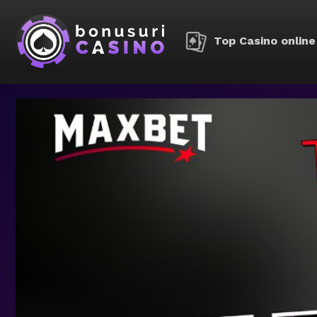
Top Casino online