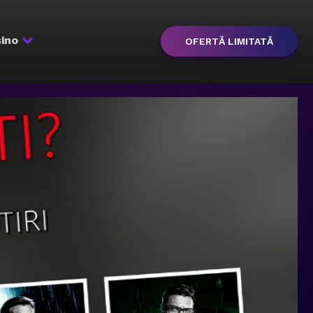
ino
OFERTĂ LIMITATĂ