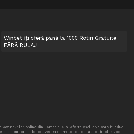
Winbet îți oferă până la 1000 Rotiri Gratuite
FĂRĂ RULAJ
 cazinourilor online din Romania, ci si oferte exclusive care iti aduc
ale cazinourilor, unde poti vedea ce metode de plata poti folosi, ce