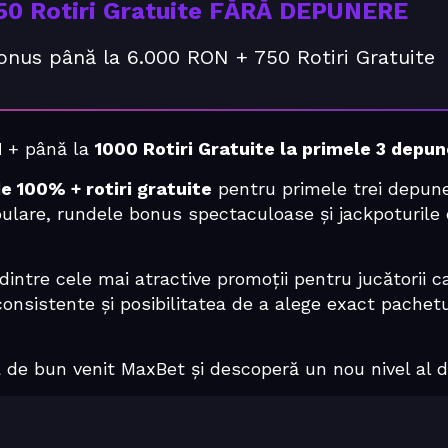
50 Rotiri Gratuite FĂRĂ DEPUNERE
onus până la 6.000 RON + 750 Rotiri Gratuite
N
+ până la
1000 Rotiri Gratuite la primele 3 depun
e 100% + rotiri gratuite
pentru primele trei depuner
ulare, rundele bonus spectaculoase și jackpoturile 
ntre cele mai atractive promoții pentru jucătorii ca
 consistente și posibilitatea de a alege exact pachet
 de bun venit MaxBet și descoperă un nou nivel al di