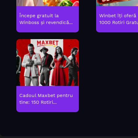
Începe gratuit la
Winbet îți oferă
Winboss și revendică...
1000 Rotiri Gratu
Cadoul Maxbet pentru
tine: 150 Rotiri...