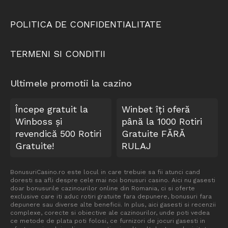
POLITICA DE CONFIDENTIALITATE
TERMENI SI CONDITII
Ultimele promotii la cazino
Începe gratuit la
Winbet îți oferă
Winboss și
până la 1000 Rotiri
revendică 500 Rotiri
Gratuite FĂRĂ
Gratuite!
RULAJ
BonusuriCasino.ro este locul in care trebuie sa fii atunci cand
doresti sa afli despre cele mai noi bonusuri casino. Aici nu gasesti
doar bonusurile cazinourilor online din Romania, ci si oferte
exclusive care iti aduc rotiri gratuite fara depunere, bonusuri fara
depunere sau diverse alte beneficii. In plus, aici gasesti si recenzii
complexe, corecte si obiective ale cazinourilor, unde poti vedea
ce metode de plata poti folosi, ce furnizori de jocuri gasesti in