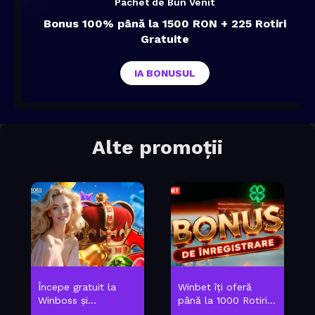
Pachet de Bun Venit
Bonus 100% până la 1500 RON + 225 Rotiri
Gratuite
IA BONUSUL
Alte promoții
Începe gratuit la
Winbet îți oferă
Winboss și...
până la 1000 Rotiri...