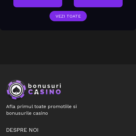
VEZI TOATE
Afla primul toate promotiile si
bonusurile casino
DESPRE NOI