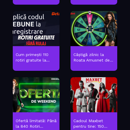
Cum primești 110
Câștigă zilnic la
rotiri gratuite la...
Roata Amusnet de...
Ofertă limitată! Până
Cadoul Maxbet
la 840 Rotiri...
pentru tine: 150...