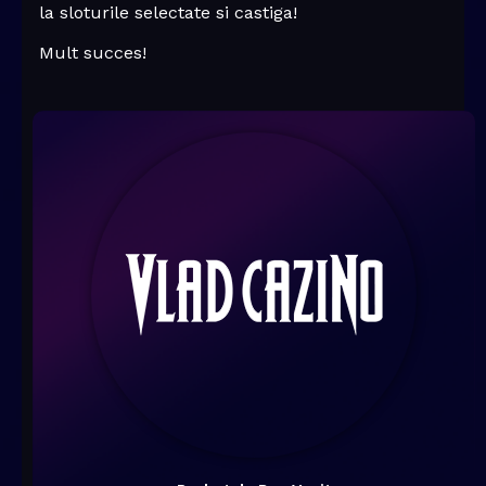
la sloturile selectate si castiga!
Mult succes!