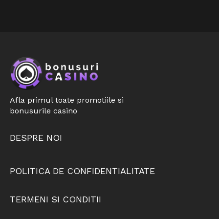
Afla primul toate promotiile si
bonusurile casino
DESPRE NOI
POLITICA DE CONFIDENTIALITATE
TERMENI SI CONDITII