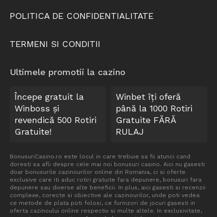
POLITICA DE CONFIDENTIALITATE
TERMENI SI CONDITII
Ultimele promotii la cazino
Începe gratuit la
Winbet îți oferă
Winboss și
până la 1000 Rotiri
revendică 500 Rotiri
Gratuite FĂRĂ
Gratuite!
RULAJ
BonusuriCasino.ro este locul in care trebuie sa fii atunci cand
doresti sa afli despre cele mai noi bonusuri casino. Aici nu gasesti
doar bonusurile cazinourilor online din Romania, ci si oferte
exclusive care iti aduc rotiri gratuite fara depunere, bonusuri fara
depunere sau diverse alte beneficii. In plus, aici gasesti si recenzii
complexe, corecte si obiective ale cazinourilor, unde poti vedea
ce metode de plata poti folosi, ce furnizori de jocuri gasesti in
oferta cazinoului online respectiv si multe altele. In exclusivitate,