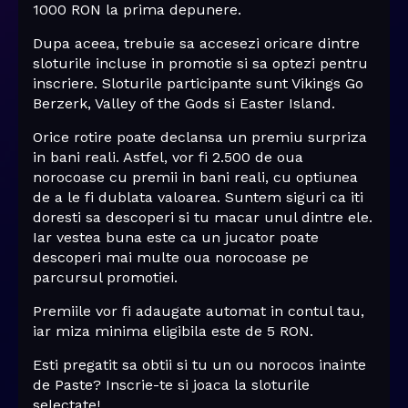
1000 RON la prima depunere.
Dupa aceea, trebuie sa accesezi oricare dintre
sloturile incluse in promotie si sa optezi pentru
inscriere. Sloturile participante sunt Vikings Go
Berzerk, Valley of the Gods si Easter Island.
Orice rotire poate declansa un premiu surpriza
in bani reali. Astfel, vor fi 2.500 de oua
norocoase cu premii in bani reali, cu optiunea
de a le fi dublata valoarea. Suntem siguri ca iti
doresti sa descoperi si tu macar unul dintre ele.
Iar vestea buna este ca un jucator poate
descoperi mai multe oua norocoase pe
parcursul promotiei.
Premiile vor fi adaugate automat in contul tau,
iar miza minima eligibila este de 5 RON.
Esti pregatit sa obtii si tu un ou norocos inainte
de Paste? Inscrie-te si joaca la sloturile
selectate!