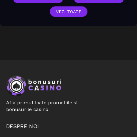
VEZI TOATE
Afla primul toate promotiile si
bonusurile casino
DESPRE NOI