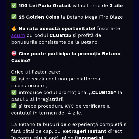
100 Lei Pariu Gratuit
valabil timp de
3 zile
25 Golden Coins
la Betano Mega Fire Blaze
Nu rata această oportunitate!
Înscrie-te
acum
cu codul
CLUB125
și profită de
bonusurile consistente de la Betano.
Cine poate participa la promoția Betano
Casino?
Orice utilizator care:
își creează cont nou pe platforma
ro.betano.com,
introduce codul promoțional
„CLUB125”
la
pasul 3 al înregistrării,
și trece procedura KYC de verificare a
contului în termen de 14 zile.
La Betano te bucuri de o experiență completă și
fără bătăi de cap, cu
Retrageri Instant
direct
în contul tău și opțiuni de
Depuneri și