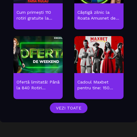
Cum primești 110
Câștigă zilnic la
rotiri gratuite la...
Roata Amusnet de...
Ofertă limitată! Până
Cadoul Maxbet
la 840 Rotiri...
pentru tine: 150...
VEZI TOATE