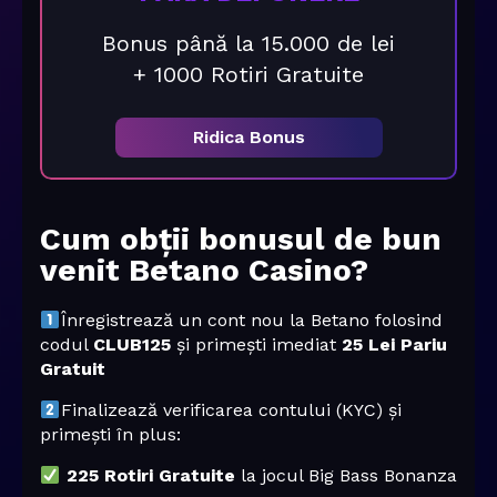
Bonus până la 15.000 de lei
+ 1000 Rotiri Gratuite
Ridica Bonus
Cum obții bonusul de bun
venit Betano Casino?
Înregistrează un cont nou la Betano folosind
codul
CLUB125
și primești imediat
25 Lei Pariu
Gratuit
Finalizează verificarea contului (KYC) și
primești în plus:
225 Rotiri Gratuite
la jocul Big Bass Bonanza