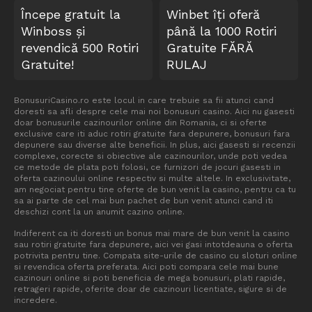
Începe gratuit la
Winbet îți oferă
Winboss și
până la 1000 Rotiri
revendică 500 Rotiri
Gratuite FĂRĂ
Gratuite!
RULAJ
BonusuriCasino.ro este locul in care trebuie sa fii atunci cand
doresti sa afli despre cele mai noi bonusuri casino. Aici nu gasesti
doar bonusurile cazinourilor online din Romania, ci si oferte
exclusive care iti aduc rotiri gratuite fara depunere, bonusuri fara
depunere sau diverse alte beneficii. In plus, aici gasesti si recenzii
complexe, corecte si obiective ale cazinourilor, unde poti vedea
ce metode de plata poti folosi, ce furnizori de jocuri gasesti in
oferta cazinoului online respectiv si multe altele. In exclusivitate,
am negociat pentru tine oferte de bun venit la casino, pentru ca tu
sa ai parte de cel mai bun pachet de bun venit atunci cand iti
deschizi cont la un anumit cazino online.
Indiferent ca iti doresti un bonus mai mare de bun venit la casino
sau rotiri gratuite fara depunere, aici vei gasi intotdeauna o oferta
potrivita pentru tine. Compata site-urile de casino cu sloturi online
si revendica oferta preferata. Aici poti compara cele mai bune
cazinouri online si poti beneficia de mega bonusuri, plati rapide,
retrageri rapide, oferite doar de cazinouri licentiate, sigure si de
incredere.