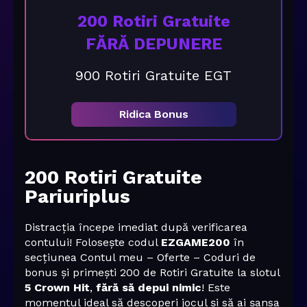
200 Rotiri Gratuite
FĂRĂ DEPUNERE
900 Rotiri Gratuite EGT
Ridica Bonus
200 Rotiri Gratuite
Pariuriplus
Distracția începe imediat după verificarea
contului! Folosește codul
EZGAME200
în
secțiunea Contul meu – Oferte – Coduri de
bonus și primești 200 de Rotiri Gratuite la slotul
5 Crown Hit
,
fără să depui nimic
! Este
momentul ideal să descoperi jocul și să ai șansa