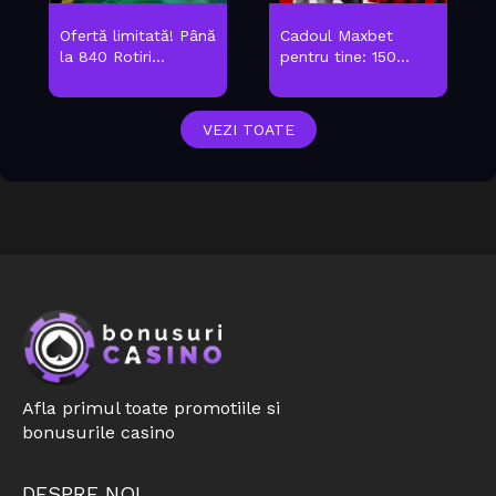
Ofertă limitată! Până
Cadoul Maxbet
la 840 Rotiri...
pentru tine: 150...
VEZI TOATE
Afla primul toate promotiile si
bonusurile casino
DESPRE NOI