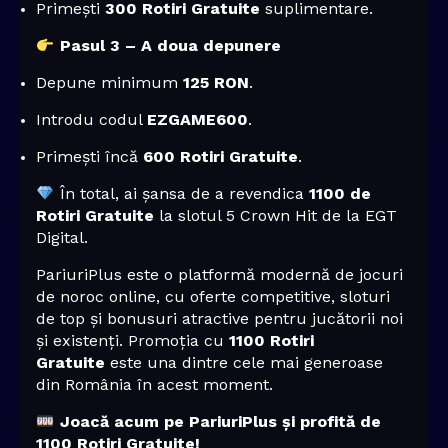
Primești
300 Rotiri Gratuite
suplimentare.
Pasul 3 – A doua depunere
Depune minimum
125 RON
.
Introdu codul
EZGAME600
.
Primești încă
600 Rotiri Gratuite
.
În total, ai șansa de a revendica
1100 de
Rotiri Gratuite
la slotul 5 Crown Hit de la EGT
Digital.
PariuriPlus este o platformă modernă de jocuri
de noroc online, cu oferte competitive, sloturi
de top și bonusuri atractive pentru jucătorii noi
și existenți. Promoția cu
1100 Rotiri
Gratuite
este una dintre cele mai generoase
din România în acest moment.
Joacă acum pe PariuriPlus și profită de
1100 Rotiri Gratuite!