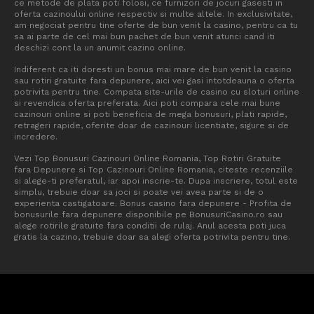
ce metode de plata poti folosi, ce furnizori de jocuri gasesti in
oferta cazinoului online respectiv si multe altele. In exclusivitate,
am negociat pentru tine oferte de bun venit la casino, pentru ca tu
sa ai parte de cel mai bun pachet de bun venit atunci cand iti
deschizi cont la un anumit cazino online.
Indiferent ca iti doresti un bonus mai mare de bun venit la casino
sau rotiri gratuite fara depunere, aici vei gasi intotdeauna o oferta
potrivita pentru tine. Compata site-urile de casino cu sloturi online
si revendica oferta preferata. Aici poti compara cele mai bune
cazinouri online si poti beneficia de mega bonusuri, plati rapide,
retrageri rapide, oferite doar de cazinouri licentiate, sigure si de
incredere.
Vezi Top Bonusuri Cazinouri Online Romania, Top Rotiri Gratuite
fara Depunere si Top Cazinouri Online Romania, citeste recenziile
si alege-ti preferatul, iar apoi inscrie-te. Dupa inscriere, totul este
simplu, trebuie doar sa joci si poate vei avea parte si de o
experienta castigatoare. Bonus casino fara depunere - Profita de
bonusurile fara depunere disponibile pe BonusuriCasino.ro sau
alege rotirile gratuite fara conditii de rulaj. Anul acesta poti juca
gratis la cazino, trebuie doar sa alegi oferta potrivita pentru tine.