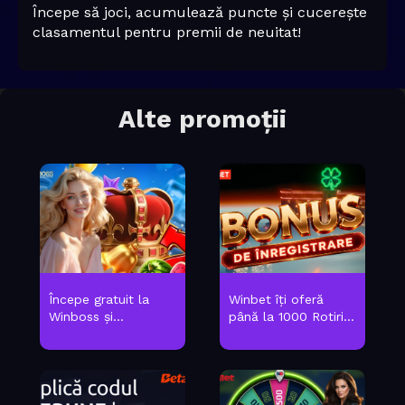
Începe să joci, acumulează puncte și cucerește
clasamentul pentru premii de neuitat!
Alte promoții
Începe gratuit la
Winbet îți oferă
Winboss și...
până la 1000 Rotiri...