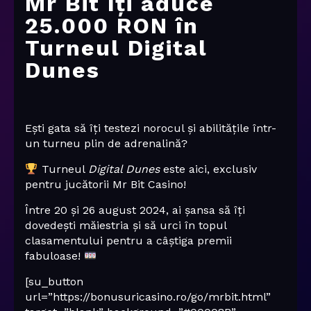
Mr Bit îți aduce
25.000 RON în
Turneul Digital
Dunes
Ești gata să îți testezi norocul și abilitățile într-
un turneu plin de adrenalină?
Turneul
Digital Dunes
este aici, exclusiv
pentru jucătorii Mr Bit Casino!
Între 20 și 26 august 2024, ai șansa să îți
dovedești măiestria și să urci în topul
clasamentului pentru a câștiga premii
fabuloase!
[su_button
url=”https://bonusuricasino.ro/go/mrbit.html”