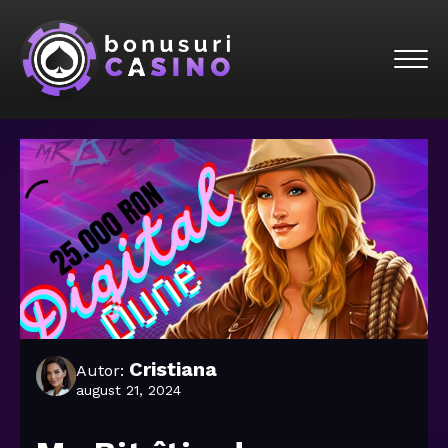
Cristiana
Autor:
august 21, 2024