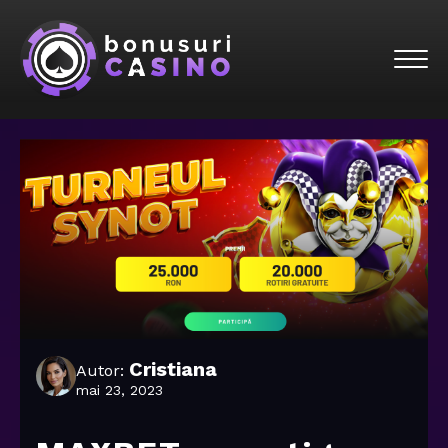
Cristiana
Autor:
mai 23, 2023