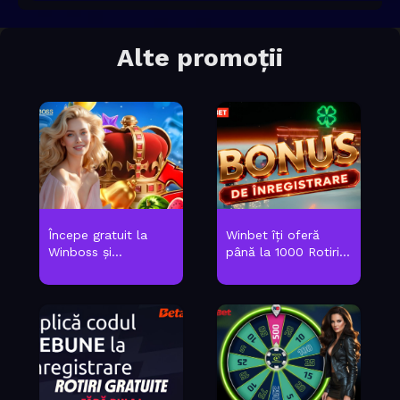
Alte promoții
Începe gratuit la
Winbet îți oferă
Winboss și...
până la 1000 Rotiri...