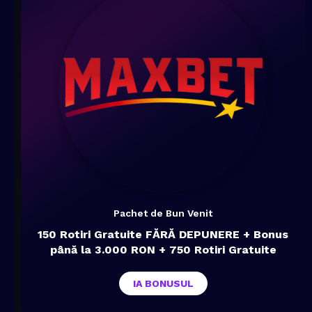
Pachet de Bun Venit
150 Rotiri Gratuite FĂRĂ DEPUNERE + Bonus
până la 3.000 RON + 750 Rotiri Gratuite
IA BONUSUL