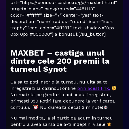
url=”https://bonusuricasino.ro/go/maxbet.html”
target=”blank” background=”#451113″
color=”#ffffff” size=”7″ center=”yes” text-
decoration=”none” radius=”round” icon=”icon:
trophy” icon_color=”#ffffff” text_shadow=”0px
0px 0px #000000″]Ia bonusul![/su_button]
MAXBET – castiga unul
dintre cele 200 premii la
turneul Synot
Ca sa te poti inscrie la turneu, nu uita sa te
inregistrezi la cazinoul online
prin acest link.
Nu mai sta pe ganduri, caci odata inregistrat,
primesti 350 Rotiri fara depunere la verificarea
contului.
Nu dureaza decat 3 minute!
Nu mai medita, ia si participa acum in turneu
pentru a avea sansa de a-ti indeplini visele!