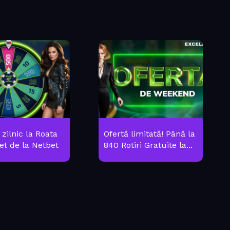
 zilnic la Roata
Ofertă limitată! Până la
t de la Netbet
840 Rotiri Gratuite la...