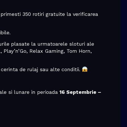
 primesti 350 rotiri gratuite la verificarea
bile.
rile plasate la urmatoarele sloturi ale
il, Play’n’Go, Relax Gaming, Tom Horn,
 cerinta de rulaj sau alte conditii.
le si lunare in perioada
16 Septembrie –