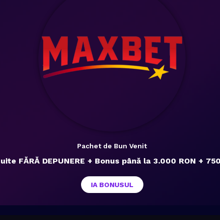
Pachet de Bun Venit
atuite FĂRĂ DEPUNERE + Bonus până la 3.000 RON + 750 
IA BONUSUL