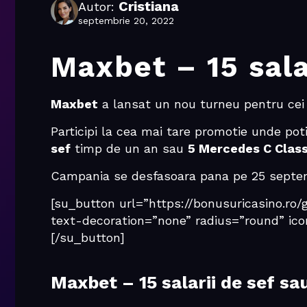
Cristiana
Autor:
septembrie 20, 2022
Maxbet – 15 sala
Maxbet
a lansat un nou turneu pentru cei
Participi la cea mai tare promotie unde poti
sef
timp de un an sau
5 Mercedes C Clas
Campania se desfasoara pana pe 25 septem
[su_button url=”https://bonusuricasino.ro
text-decoration=”none” radius=”round” ic
[/su_button]
Maxbet – 15 salarii de sef s