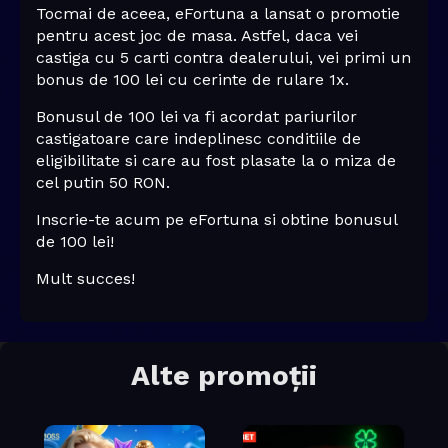
Tocmai de aceea, eFortuna a lansat o promotie
pentru acest joc de masa. Astfel, daca vei
castiga cu 5 carti contra dealerului, vei primi un
bonus de 100 lei cu cerinte de rulare 1x.
Bonusul de 100 lei va fi acordat pariurilor
castigatoare care indeplinesc conditiile de
eligibilitate si care au fost plasate la o miza de
cel putin 50 RON.
Inscrie-te acum pe eFortuna si obtine bonusul
de 100 lei!
Mult succes!
Alte promoții