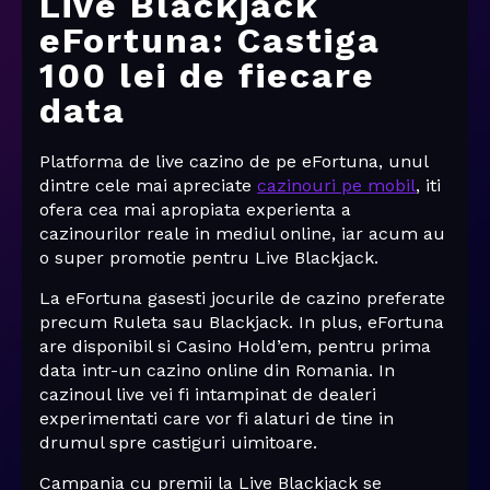
Live Blackjack
eFortuna: Castiga
100 lei de fiecare
data
Platforma de live cazino de pe eFortuna, unul
dintre cele mai apreciate
cazinouri pe mobil
, iti
ofera cea mai apropiata experienta a
cazinourilor reale in mediul online, iar acum au
o super promotie pentru Live Blackjack.
La eFortuna gasesti jocurile de cazino preferate
precum Ruleta sau Blackjack. In plus, eFortuna
are disponibil si Casino Hold’em, pentru prima
data intr-un cazino online din Romania. In
cazinoul live vei fi intampinat de dealeri
experimentati care vor fi alaturi de tine in
drumul spre castiguri uimitoare.
Campania cu premii la Live Blackjack se