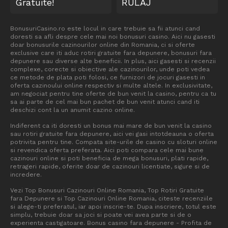
Gratuite!
RULAJ
BonusuriCasino.ro este locul in care trebuie sa fii atunci cand
doresti sa afli despre cele mai noi bonusuri casino. Aici nu gasesti
doar bonusurile cazinourilor online din Romania, ci si oferte
exclusive care iti aduc rotiri gratuite fara depunere, bonusuri fara
depunere sau diverse alte beneficii. In plus, aici gasesti si recenzii
complexe, corecte si obiective ale cazinourilor, unde poti vedea
ce metode de plata poti folosi, ce furnizori de jocuri gasesti in
oferta cazinoului online respectiv si multe altele. In exclusivitate,
am negociat pentru tine oferte de bun venit la casino, pentru ca tu
sa ai parte de cel mai bun pachet de bun venit atunci cand iti
deschizi cont la un anumit cazino online.
Indiferent ca iti doresti un bonus mai mare de bun venit la casino
sau rotiri gratuite fara depunere, aici vei gasi intotdeauna o oferta
potrivita pentru tine. Compata site-urile de casino cu sloturi online
si revendica oferta preferata. Aici poti compara cele mai bune
cazinouri online si poti beneficia de mega bonusuri, plati rapide,
retrageri rapide, oferite doar de cazinouri licentiate, sigure si de
incredere.
Vezi Top Bonusuri Cazinouri Online Romania, Top Rotiri Gratuite
fara Depunere si Top Cazinouri Online Romania, citeste recenziile
si alege-ti preferatul, iar apoi inscrie-te. Dupa inscriere, totul este
simplu, trebuie doar sa joci si poate vei avea parte si de o
experienta castigatoare. Bonus casino fara depunere - Profita de