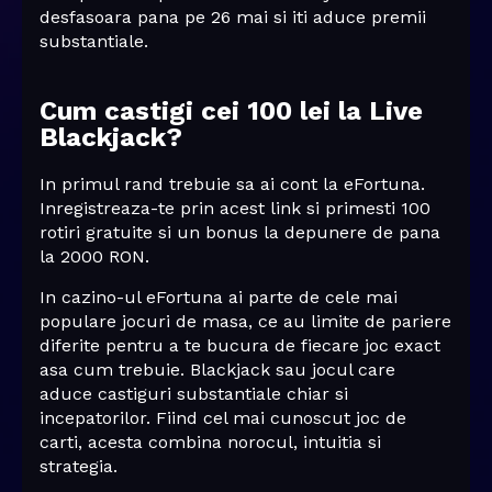
desfasoara pana pe 26 mai si iti aduce premii
substantiale.
Cum castigi cei 100 lei la Live
Blackjack?
In primul rand trebuie sa ai cont la eFortuna.
Inregistreaza-te prin acest link si primesti 100
rotiri gratuite si un bonus la depunere de pana
la 2000 RON.
In cazino-ul eFortuna ai parte de cele mai
populare jocuri de masa, ce au limite de pariere
diferite pentru a te bucura de fiecare joc exact
asa cum trebuie. Blackjack sau jocul care
aduce castiguri substantiale chiar si
incepatorilor. Fiind cel mai cunoscut joc de
carti, acesta combina norocul, intuitia si
strategia.