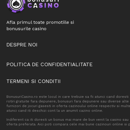
Afla primul toate promotiile si
bonusurile casino
DESPRE NOI
POLITICA DE CONFIDENTIALITATE
TERMENI SI CONDITII
BonusuriCasino.ro este locul in care trebuie sa fii atunci cand doresti 
rotiri gratuite fara depunere, bonusuri fara depunere sau diverse alte 
furnizori de jocuri gasesti in oferta cazinoului online respectiv si mul
atunci cand iti deschizi cont la un anumit cazino online.
Indiferent ca iti doresti un bonus mai mare de bun venit la casino sau r
oferta preferata. Aici poti compara cele mai bune cazinouri online si po