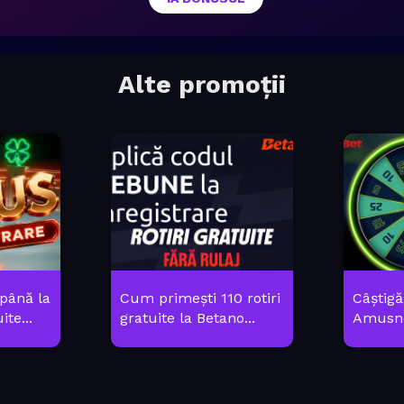
Alte promoții
 până la
Cum primești 110 rotiri
Câștigă
ite...
gratuite la Betano...
Amusne