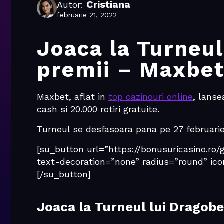
Cristiana
Autor:
februarie 21, 2022
Joaca la Turneul
premii – Maxbe
Maxbet, aflat in
top cazinouri online
, lanse
cash si 20.000 rotiri gratuite.
Turneul se desfasoara pana pe 27 februarie
[su_button url=”https://bonusuricasino.ro
text-decoration=”none” radius=”round” ico
[/su_button]
Joaca la Turneul lui Dragobe