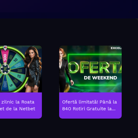
 zilnic la Roata
Ofertă limitată! Până la
t de la Netbet
840 Rotiri Gratuite la...