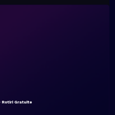
Rotiri Gratuite