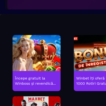
Începe gratuit la
Winbet îți oferă
Winboss și revendică...
1000 Rotiri Gratu