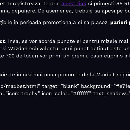
bet. Inregistreaza-te prin
acest link
si primesti 88 R
prima depunere. De asemenea, trebuie sa apesi pe but
gibile in perioada promotionala si sa plasezi
pariuri
ct
. Insa, se vor acorda puncte si pentru mizele mai
y si Wazdan echivalentul unui punct obținut este un 
mele 700 de locuri vor primi un premiu cash cuprins 
scrie-te in cea mai noua promotie de la Maxbet si pri
/go/maxbet.html” target=”blank” background=”#e71e1
n=”icon: trophy” icon_color=”#ffffff” text_shadow=