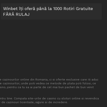
Winbet îți oferă până la 1000 Rotiri Gratuite
FĂRĂ RULAJ
 cazinourilor online din Romania, ci si oferte exclusive care iti aduc
ale cazinourilor, unde poti vedea ce metode de plata poti folosi, ce
casino, pentru ca tu sa ai parte de cel mai bun pachet de bun venit
entru tine. Compata site-urile de casino cu sloturi online si revendica
 de cazinouri licentiate, sigure si de incredere.