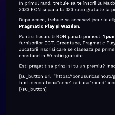
In primul rand, trebuie sa te inscrii la Max
3333 RON si pana la 333 rotiri gratuite la 
Dupa aceea, trebuie sa accesezi jocurile eli
Pragmatic Play și Wazdan.
Pentru fiecare 5 RON pariati primesti
1 pun
furnizorilor EGT, Greentube, Pragmatic Pla
Jucatorii inscrisi care se claseaza pe pri
constand in 50 rotiri gratuite.
Esti pregatit sa prinzi si tu un premiu? In
[su_button url=”https://bonusuricasino.ro
text-decoration=”none” radius=”round” ico
[/su_button]