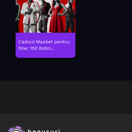
Cadoul Maxbet pentru
tine: 150 Rotiri...