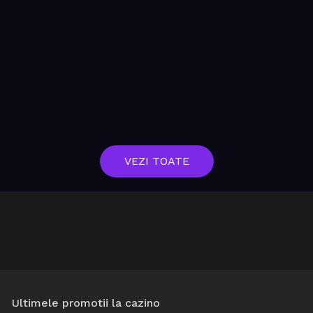
VEZI TOATE
Ultimele promotii la cazino