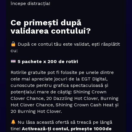
începe distracția!
Ce
primești
după
validarea
contului?
După
ce
contul
tău
este
validat,
ești
răsplătit
cu:
5 pachete x 200 de rotiri
Rotirile gratuite pot fi folosite pe unele dintre
cele mai apreciate jocuri de la EGT Digital,
cunoscute pentru grafica spectaculoasă și
potențialul mare de câștig: Shining Crown
Clover Chance, 20 Dazzling Hot Clover, Burning
Hot Clover Chance, Shining Crown Cash Heat și
20 Burning Hot Clover.
Nu
lăsa
această
ofertă
să
treacă
pe
lângă
tine!
Activează-
ți
contul,
primește 1000
de