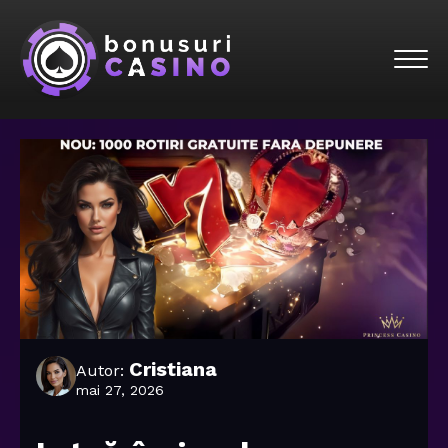
Cristiana
Autor:
mai 27, 2026