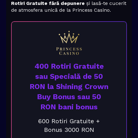
Rotiri
Gratuite
fără
depunere
ș
i
lasă-
te
cucerit
de
atmosfera
unică
de
la
Princess
Casino.
400 Rotiri Gratuite
sau Specială de 50
RON la Shining Crown
Buy Bonus sau 50
RON bani bonus
600 Rotiri Gratuite +
Bonus 3000 RON