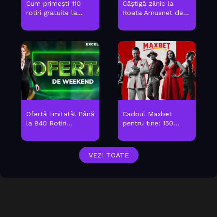
Cum primești 110
Câștigă zilnic la
rotiri gratuite la...
Roata Amusnet de...
Ofertă limitată! Până
Cadoul Maxbet
la 840 Rotiri...
pentru tine: 150...
VEZI TOATE