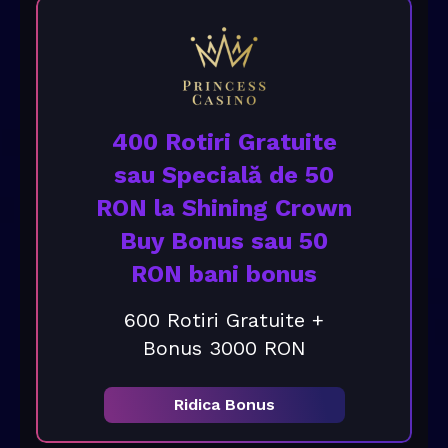
400 Rotiri Gratuite
sau Specială de 50
RON la Shining Crown
Buy Bonus sau 50
RON bani bonus
600 Rotiri Gratuite +
Bonus 3000 RON
Ridica Bonus