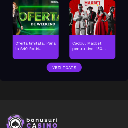
Ofertă limitată! Până
Cadoul Maxbet
la 840 Rotiri...
pentru tine: 150...
VEZI TOATE