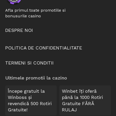
Afla primul toate promotiile si
bonusurile casino
DESPRE NOI
POLITICA DE CONFIDENTIALITATE
TERMENI SI CONDITII
Ultimele promotii la cazino
Începe gratuit la
Winbet îți oferă
Winboss și
până la 1000 Rotiri
revendică 500 Rotiri
Gratuite FĂRĂ
Gratuite!
RULAJ