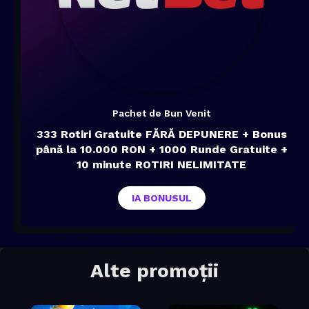
Pachet de Bun Venit
333 Rotiri Gratuite FĂRĂ DEPUNERE + Bonus
până la 10.000 RON + 1000 Runde Gratuite +
10 minute ROTIRI NELIMITATE
IA BONUSUL
Alte promoții