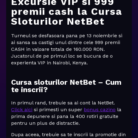
Excursie VIP si 999
premii cash la Cursa
Sloturilor NetBet
Turneul se desfasoara pana pe 13 noiembrie si
ai sansa sa castigi unul dintre cele 999 premii
CASH in valoare totala de 160.000 RON.
Jucatorul de pe primul loc se bucura de o
experienta VIP in Nairobi, Kenya.
Cursa sloturilor NetBet – Cum
te inscrii?
In primul rand, trebuie sa ai cont la NetBet.
Click aici
si primesti un super
bonus cazino
la
prima depunere si pana la 400 rotiri gratuite
pentru un plus de distractie.
Dupa aceea, trebuie sa te inscrii la promotie din