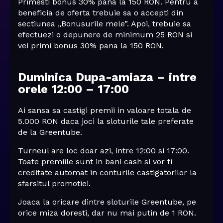
Primesti bonus 30% pana la 150 RON. Pentru a
beneficia de oferta trebuie sa o accepti din
sectiunea „Bonusurile mele”. Apoi, trebuie sa
efectuezi o depunere de minimum 25 RON si
vei primi bonus 30% pana la 150 RON.
Duminica Dupa-amiaza – intre
orele 12:00 – 17:00
Ai sansa sa castigi premii in valoare totala de
5.000 RON daca joci la sloturile tale preferate
de la Greentube.
Turneul are loc doar azi, intre 12:00 si 17:00.
Toate premiile sunt in bani cash si vor fi
creditate automat in conturile castigatorilor la
sfarsitul promotiei.
Joaca la oricare dintre sloturile Greentube, pe
orice miza doresti, dar nu mai putin de 1 RON.