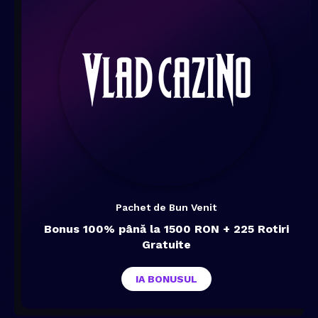
Pachet de Bun Venit
Bonus 100% până la 1500 RON + 225 Rotiri
Gratuite
IA BONUSUL