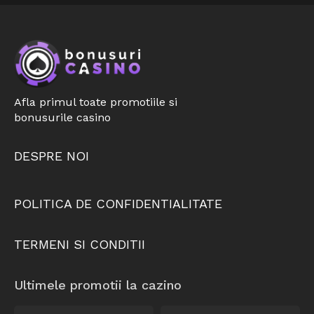
Afla primul toate promotiile si
bonusurile casino
DESPRE NOI
POLITICA DE CONFIDENTIALITATE
TERMENI SI CONDITII
Ultimele promotii la cazino