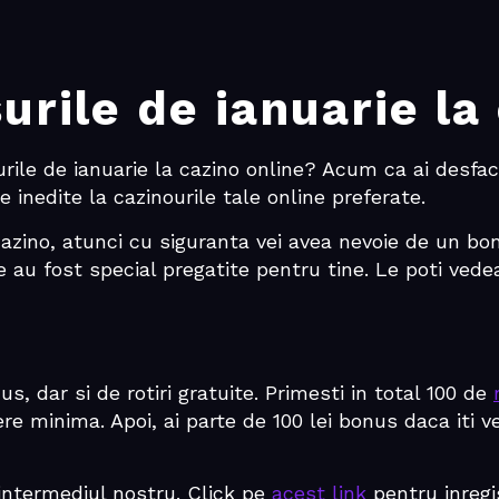
urile de ianuarie la
usurile de ianuarie la cazino online? Acum ca ai desf
e inedite la cazinourile tale online preferate.
cazino, atunci cu siguranta vei avea nevoie de un bon
ie au fost special pregatite pentru tine. Le poti vede
, dar si de rotiri gratuite. Primesti in total 100 de
ere minima. Apoi, ai parte de 100 lei bonus daca iti 
 intermediul nostru. Click pe
acest link
pentru inregi