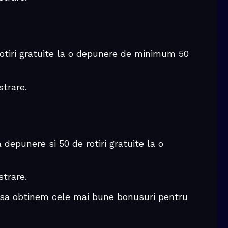
 rotiri gratuite la o depunere de minimum 50
strare.
 depunere si 50 de rotiri gratuite la o
strare.
a sa obtinem cele mai bune bonusuri pentru