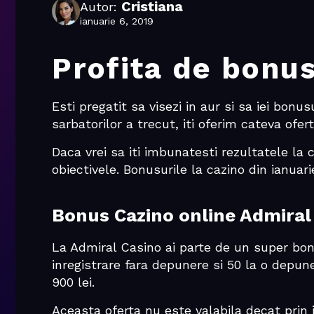
Cristiana
Autor:
ianuarie 6, 2019
Profita de bonus
Esti pregatit sa visezi in aur si sa iei bon
sarbatorilor a trecut, iti oferim cateva ofert
Daca vrei sa iti imbunatesti rezultatele la 
obiectivele. Bonusurile la cazino din ianuar
Bonus Cazino online Admiral
La Admiral Casino ai parte de un super bonus
inregistrare fara depunere si 50 la o depun
900 lei.
Aceasta oferta nu este valabila decat prin