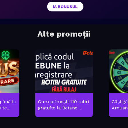
IA BONUSUL
Alte promoții
 până la
Cum primești 110 rotiri
Câștigă
ite...
gratuite la Betano...
Amusne