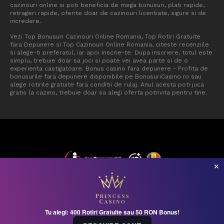
cazinouri online si poti beneficia de mega bonusuri, plati rapide,
retrageri rapide, oferite doar de cazinouri licentiate, sigure si de
incredere.
Vezi Top Bonusuri Cazinouri Online Romania, Top Rotiri Gratuite
fara Depunere si Top Cazinouri Online Romania, citeste recenziile
si alege-ti preferatul, iar apoi inscrie-te. Dupa inscriere, totul este
simplu, trebuie doar sa joci si poate vei avea parte si de o
experienta castigatoare. Bonus casino fara depunere - Profita de
bonusurile fara depunere disponibile pe BonusuriCasino.ro sau
alege rotirile gratuite fara conditii de rulaj. Anul acesta poti juca
gratis la cazino, trebuie doar sa alegi oferta potrivita pentru tine.
✕︎
Decizia 1616/28.11.2024
Tu alegi: 400 Rotiri Gratuite sau 50 RON Bonus!