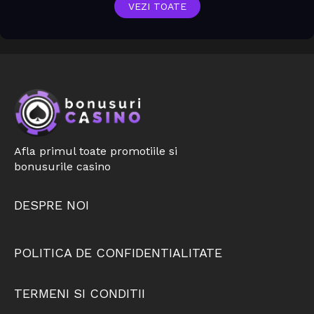
VEZI TOATE
Afla primul toate promotiile si
bonusurile casino
DESPRE NOI
POLITICA DE CONFIDENTIALITATE
TERMENI SI CONDITII