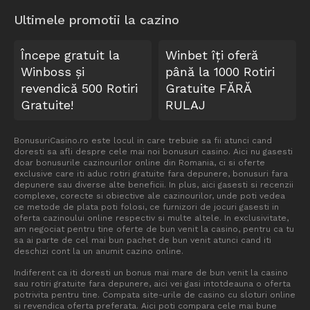
Ultimele promotii la cazino
Începe gratuit la
Winbet îți oferă
Winboss și
până la 1000 Rotiri
revendică 500 Rotiri
Gratuite FĂRĂ
Gratuite!
RULAJ
BonusuriCasino.ro este locul in care trebuie sa fii atunci cand
doresti sa afli despre cele mai noi bonusuri casino. Aici nu gasesti
doar bonusurile cazinourilor online din Romania, ci si oferte
exclusive care iti aduc rotiri gratuite fara depunere, bonusuri fara
depunere sau diverse alte beneficii. In plus, aici gasesti si recenzii
complexe, corecte si obiective ale cazinourilor, unde poti vedea
ce metode de plata poti folosi, ce furnizori de jocuri gasesti in
oferta cazinoului online respectiv si multe altele. In exclusivitate,
am negociat pentru tine oferte de bun venit la casino, pentru ca tu
sa ai parte de cel mai bun pachet de bun venit atunci cand iti
deschizi cont la un anumit cazino online.
Indiferent ca iti doresti un bonus mai mare de bun venit la casino
sau rotiri gratuite fara depunere, aici vei gasi intotdeauna o oferta
potrivita pentru tine. Compata site-urile de casino cu sloturi online
si revendica oferta preferata. Aici poti compara cele mai bune