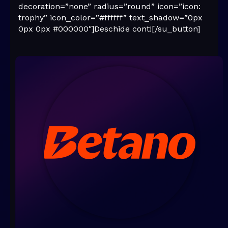
decoration=”none” radius=”round” icon=”icon:
trophy” icon_color=”#ffffff” text_shadow=”0px
0px 0px #000000″]Deschide cont![/su_button]