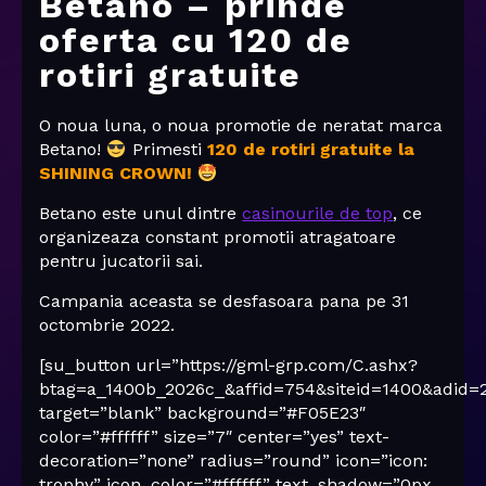
Betano – prinde
oferta cu 120 de
rotiri gratuite
O noua luna, o noua promotie de neratat marca
Betano!
Primesti
120 de rotiri gratuite la
SHINING CROWN!
Betano este unul dintre
casinourile de top
, ce
organizeaza constant promotii atragatoare
pentru jucatorii sai.
Campania aceasta se desfasoara pana pe 31
octombrie 2022.
[su_button url=”https://gml-grp.com/C.ashx?
btag=a_1400b_2026c_&affid=754&siteid=1400&adid=
target=”blank” background=”#F05E23″
color=”#ffffff” size=”7″ center=”yes” text-
decoration=”none” radius=”round” icon=”icon:
trophy” icon_color=”#ffffff” text_shadow=”0px