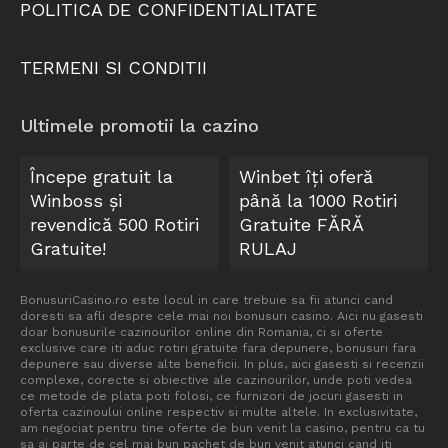
POLITICA DE CONFIDENTIALITATE
TERMENI SI CONDITII
Ultimele promotii la cazino
Începe gratuit la
Winbet îți oferă
Winboss și
până la 1000 Rotiri
revendică 500 Rotiri
Gratuite FĂRĂ
Gratuite!
RULAJ
BonusuriCasino.ro este locul in care trebuie sa fii atunci cand
doresti sa afli despre cele mai noi bonusuri casino. Aici nu gasesti
doar bonusurile cazinourilor online din Romania, ci si oferte
exclusive care iti aduc rotiri gratuite fara depunere, bonusuri fara
depunere sau diverse alte beneficii. In plus, aici gasesti si recenzii
complexe, corecte si obiective ale cazinourilor, unde poti vedea
ce metode de plata poti folosi, ce furnizori de jocuri gasesti in
oferta cazinoului online respectiv si multe altele. In exclusivitate,
am negociat pentru tine oferte de bun venit la casino, pentru ca tu
sa ai parte de cel mai bun pachet de bun venit atunci cand iti