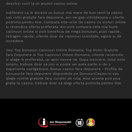
deschizi cont la un anumit cazino online.
Indiferent ca iti doresti un bonus mai mare de bun venit la casino
sau rotiri gratuite fara depunere, aici vei gasi intotdeauna o oferta
potrivita pentru tine. Compata site-urile de casino cu sloturi online
si revendica oferta preferata. Aici poti compara cele mai bune
cazinouri online si poti beneficia de mega bonusuri, plati rapide,
retrageri rapide, oferite doar de cazinouri licentiate, sigure si de
incredere.
Vezi Top Bonusuri Cazinouri Online Romania, Top Rotiri Gratuite
fara Depunere si Top Cazinouri Online Romania, citeste recenziile
si alege-ti preferatul, iar apoi inscrie-te. Dupa inscriere, totul este
simplu, trebuie doar sa joci si poate vei avea parte si de o
experienta castigatoare. Bonus casino fara depunere - Profita de
bonusurile fara depunere disponibile pe BonusuriCasino.ro sau
alege rotirile gratuite fara conditii de rulaj. Anul acesta poti juca
gratis la cazino, trebuie doar sa alegi oferta potrivita pentru tine.