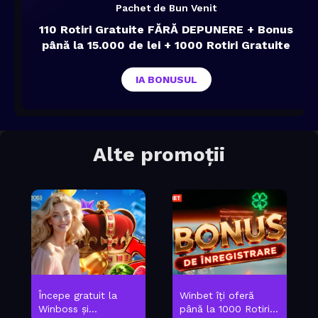
Pachet de Bun Venit
110 Rotiri Gratuite FĂRĂ DEPUNERE + Bonus
până la 15.000 de lei + 1000 Rotiri Gratuite
IA BONUSUL
Alte promoții
Începe gratuit la
Winbet îți oferă
Winboss și...
până la 1000 Rotiri...