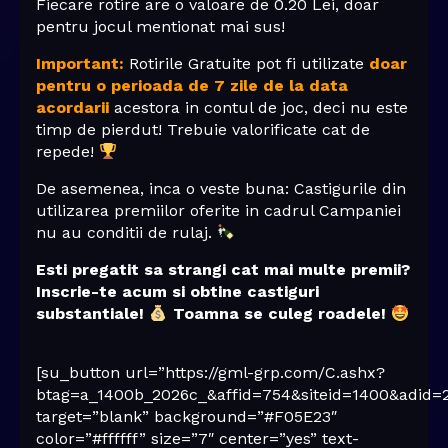
Fiecare rotire are o valoare de 0.20 Lei, doar
pentru jocul mentionat mai sus!
Important:
Rotirile Gratuite pot fi utilizate
doar
pentru o perioada de 7 zile de la data
acordarii
acestora in contul de joc, deci nu este
timp de pierdut! Trebuie valorificate cat de
repede!
De asemenea, inca o veste buna: Castigurile din
utilizarea premiilor oferite in cadrul Campaniei
nu au conditii de rulaj.
Esti pregatit sa strangi cat mai multe premii?
Inscrie-te acum si obtine castiguri
substantiale!
Toamna se culeg roadele!
[su_button url=”https://gml-grp.com/C.ashx?
btag=a_1400b_2026c_&affid=754&siteid=1400&adid=
target=”blank” background=”#F05E23″
color=”#ffffff” size=”7″ center=”yes” text-