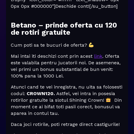
0px 0px #000000″]Deschide cont![/su_button]
Betano – prinde oferta cu 120
de rotiri gratuite
Cum poti sa te bucuri de oferta?
Mai intai iti deschizi cont prin acest
link
. Oferta
este valabila pentru jucatorii noi. De asemenea,
vei primi un bonus substantial de bun venit:
100% pana la 1000 Lei.
Atunci cand te vei inregistra, nu uita sa folosesti
codul:
CROWN120
.
Astfel, vei intra in posesia
rotirilor gratuite la slotul Shining Crown!
Din
moment ce ai bifat toti pasii corect, bonusul va
aparea in contul tau.
Daca joci rotirile, poti retrage direct castigurile!