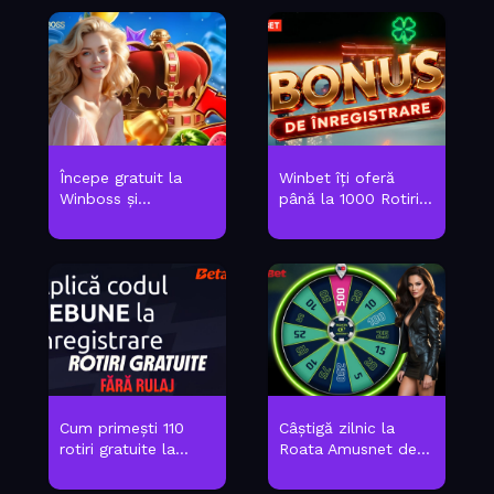
Începe gratuit la
Winbet îți oferă
Winboss și...
până la 1000 Rotiri...
Cum primești 110
Câștigă zilnic la
rotiri gratuite la...
Roata Amusnet de...