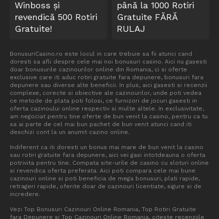
Winboss și
până la 1000 Rotiri
revendică 500 Rotiri
Gratuite FĂRĂ
Gratuite!
RULAJ
BonusuriCasino.ro este locul in care trebuie sa fii atunci cand
doresti sa afli despre cele mai noi bonusuri casino. Aici nu gasesti
doar bonusurile cazinourilor online din Romania, ci si oferte
exclusive care iti aduc rotiri gratuite fara depunere, bonusuri fara
depunere sau diverse alte beneficii. In plus, aici gasesti si recenzii
complexe, corecte si obiective ale cazinourilor, unde poti vedea
ce metode de plata poti folosi, ce furnizori de jocuri gasesti in
oferta cazinoului online respectiv si multe altele. In exclusivitate,
am negociat pentru tine oferte de bun venit la casino, pentru ca tu
sa ai parte de cel mai bun pachet de bun venit atunci cand iti
deschizi cont la un anumit cazino online.
Indiferent ca iti doresti un bonus mai mare de bun venit la casino
sau rotiri gratuite fara depunere, aici vei gasi intotdeauna o oferta
potrivita pentru tine. Compata site-urile de casino cu sloturi online
si revendica oferta preferata. Aici poti compara cele mai bune
cazinouri online si poti beneficia de mega bonusuri, plati rapide,
retrageri rapide, oferite doar de cazinouri licentiate, sigure si de
incredere.
Vezi Top Bonusuri Cazinouri Online Romania, Top Rotiri Gratuite
fara Depunere si Top Cazinouri Online Romania, citeste recenziile