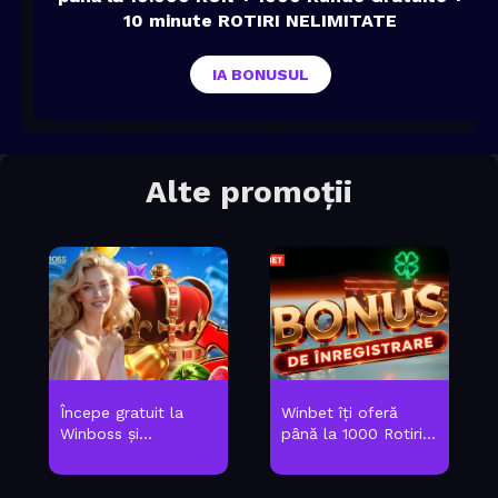
10 minute ROTIRI NELIMITATE
IA BONUSUL
Alte promoții
Începe gratuit la
Winbet îți oferă
Winboss și...
până la 1000 Rotiri...