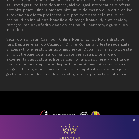
Indiferent ca iti doresti un bonus mai mare de bun venit la casino
sau rotiri gratuite fara depunere, aici vei gasi intotdeauna o oferta
potrivita pentru tine. Compata site-urile de casino cu sloturi online
si revendica oferta preferata. Aici poti compara cele mai bune
cazinouri online si poti beneficia de mega bonusuri, plati rapide,
retrageri rapide, oferite doar de cazinouri licentiate, sigure si de
incredere.
Vezi Top Bonusuri Cazinouri Online Romania, Top Rotiri Gratuite
fara Depunere si Top Cazinouri Online Romania, citeste recenziile
si alege-ti preferatul, iar apoi inscrie-te. Dupa inscriere, totul este
simplu, trebuie doar sa joci si poate vei avea parte si de o
experienta castigatoare. Bonus casino fara depunere - Profita de
bonusurile fara depunere disponibile pe BonusuriCasino.ro sau
alege rotirile gratuite fara conditii de rulaj. Anul acesta poti juca
gratis la cazino, trebuie doar sa alegi oferta potrivita pentru tine.
✕︎