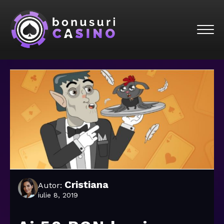
Cristiana
Autor:
iulie 8, 2019