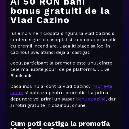
Ai 50 RON bani
bonus gratuiti de la
Vlad Cazino
Iulie nu vine niciodata singura la Vlad Cazino si
suntem siguri ca asteptai si tu o noua promotie
cu premii incendiare. Daca iti place sa joci in
cazinoul live, atunci deja ai castigat.
Jocul participant la promotie este unul dintre
cele mai iubite jocuri de pe platforma… Live
Blackjack!
Daca inca nu ai cont la Vlad Cazino,
inscrie-te
acum
si opteaza pentru promotie. La prima
depunere vei primi un super
bonus cazino
, dar
si rotiri gratuite in cazinoul online.
Cum poti castiga la promotia