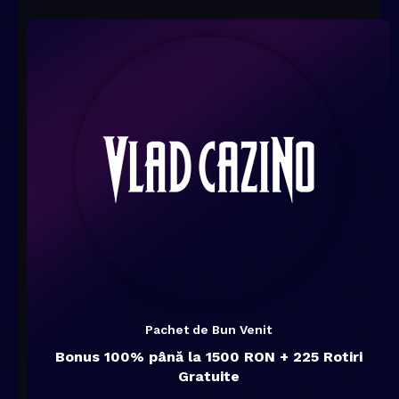
Pachet de Bun Venit
Bonus 100% până la 1500 RON + 225 Rotiri
Gratuite