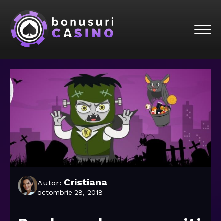
Cristiana
Autor:
octombrie 28, 2018