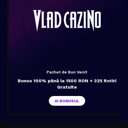
Pachet de Bun Venit
Bonus 100% până la 1500 RON + 225 Rotiri
Gratuite
IA BONUSUL