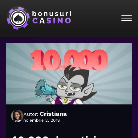
Cristiana
Autor:
noiembrie 2, 2018