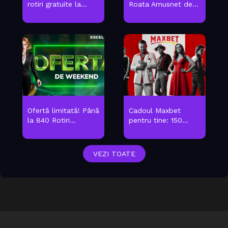
rotiri gratuite la...
Roata Amusnet de...
Ofertă limitată! Până
Cadoul Maxbet
la 840 Rotiri...
pentru tine: 150...
VEZI TOATE