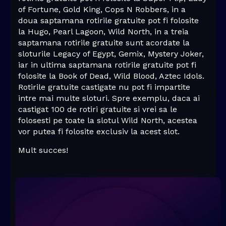
of Fortune, Gold King, Cops N Robbers, in a
doua saptamana rotirile gratuite pot fi folosite
la Hugo, Pearl Lagoon, Wild North, in a treia
saptamana rotirile gratuite sunt acordate la
sloturile Legacy of Egypt, Gemix, Mystery Joker,
iar in ultima saptamana rotirile gratuite pot fi
folosite la Book of Dead, Wild Blood, Aztec Idols.
Rotirile gratuite castigate nu pot fi impartite
intre mai multe sloturi. Spre exemplu, daca ai
castigat 100 de rotiri gratuite si vrei sa le
folosesti pe toate la slotul Wild North, acestea
vor putea fi folosite exclusiv la acest slot.
Mult succes!