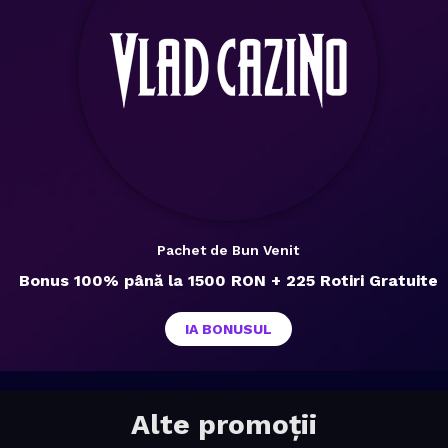
Pachet de Bun Venit
Bonus 100% până la 1500 RON + 225 Rotiri Gratuite
IA BONUSUL
Alte promoții