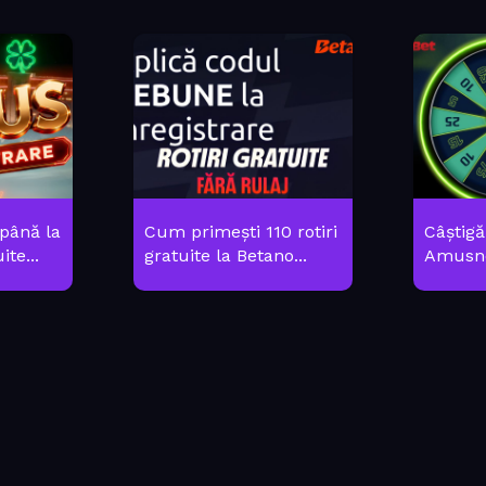
 până la
Cum primești 110 rotiri
Câștigă
ite...
gratuite la Betano...
Amusne