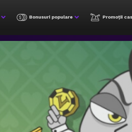
Bonusuri populare
Promoții cas