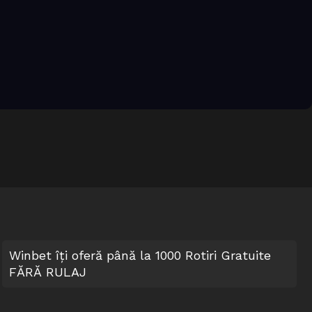
Winbet îți oferă până la 1000 Rotiri Gratuite
FĂRĂ RULAJ