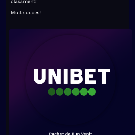
clasament!
Mult succes!
Pachet de Bun Venit