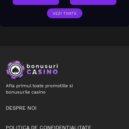
VEZI TOATE
Afla primul toate promotiile si
bonusurile casino
DESPRE NOI
POLITICA DE CONFIDENTIALITATE