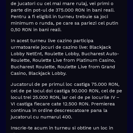
de jucatori cu cel mai mare rulaj, vei primi o
parte din pot-ul de 375.000 RON in bani reali.
Pentru a fi eligibil in turneu trebuie sa joci
minimum o runda, pe care sa pariezi cel putin
0,50 RON in bani reali.
In acest turneu live cazino participa
urmatoarele jocuri de cazino live: Blackjack
Lobby NetEnt, Roulette Lobby, Bucharest Auto-
Roulette, Roulette Live from Platinum Casino,
Bucharest Roulette, Roulette Live from Grand
Casino, Blackjack Lobby.
Jucatorul de pe primul loc castiga 75.000 RON,
cel de pe locul doi castiga 50.000 RON, cel de pe
locul trei 25.000 RON, iar cei de pe locurile IV –
VI castiga fiecare cate 12.500 RON. Premierea
continua in ordine descrescatoare pana la
jucatorul cu numarul 400.
Inscrie-te acum in turneu si obtine un loc in