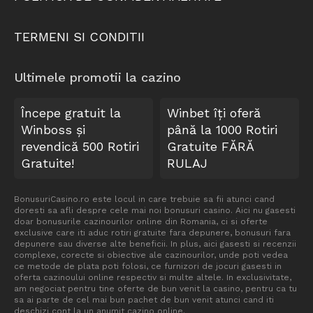
TERMENI SI CONDITII
Ultimele promotii la cazino
Începe gratuit la
Winbet îți oferă
Winboss și
până la 1000 Rotiri
revendică 500 Rotiri
Gratuite FĂRĂ
Gratuite!
RULAJ
BonusuriCasino.ro este locul in care trebuie sa fii atunci cand
doresti sa afli despre cele mai noi bonusuri casino. Aici nu gasesti
doar bonusurile cazinourilor online din Romania, ci si oferte
exclusive care iti aduc rotiri gratuite fara depunere, bonusuri fara
depunere sau diverse alte beneficii. In plus, aici gasesti si recenzii
complexe, corecte si obiective ale cazinourilor, unde poti vedea
ce metode de plata poti folosi, ce furnizori de jocuri gasesti in
oferta cazinoului online respectiv si multe altele. In exclusivitate,
am negociat pentru tine oferte de bun venit la casino, pentru ca tu
sa ai parte de cel mai bun pachet de bun venit atunci cand iti
deschizi cont la un anumit cazino online.