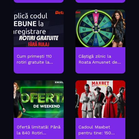
Cum primești 110
Câștigă zilnic la
rotiri gratuite la...
Roata Amusnet de...
Ofertă limitată! Până
Cadoul Maxbet
la 840 Rotiri...
pentru tine: 150...