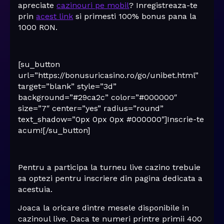
apreciate
cazinouri pe mobil
? Inregistreaza-te
prin
acest link
si primesti 100% bonus pana la
1000 RON.
[su_button
url=”https://bonusuricasino.ro/go/unibet.html”
target=”blank” style=”3d”
background=”#29ca2c” color=”#000000″
size=”7″ center=”yes” radius=”round”
text_shadow=”0px 0px 0px #000000″]Inscrie-te
acum![/su_button]
Pentru a participa la turneu live cazino trebuie
sa optezi pentru inscriere din pagina dedicata a
acestuia.
Joaca la oricare dintre mesele disponibile in
cazinoul live. Daca te numeri printre primii 400