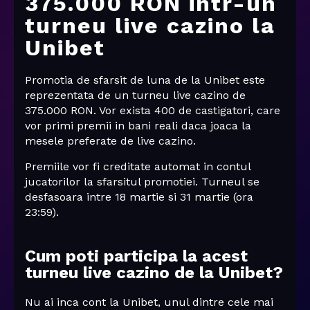
375.000 RON intr-un
turneu live cazino la
Unibet
Promotia de sfarsit de luna de la Unibet este
reprezentata de un turneu live cazino de
375.000 RON. Vor exista 400 de castigatori, care
vor primi premii in bani reali daca joaca la
mesele preferate de live cazino.
Premiile vor fi creditate automat in contul
jucatorilor la sfarsitul promotiei. Turneul se
desfasoara intre 18 martie si 31 martie (ora
23:59).
Cum poti participa la acest
turneu live cazino de la Unibet?
Nu ai inca cont la Unibet, unul dintre cele mai