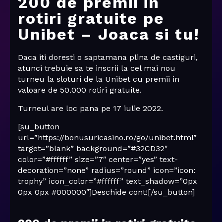
200 de premii in
rotiri gratuite pe
Unibet – Joaca si tu!
Daca iti doresti o saptamana plina de castiguri,
atunci trebuie sa te inscrii la cel mai nou
turneu la sloturi de la Unibet cu premii in
valoare de 50.000 rotiri gratuite.
Turneul are loc pana pe 17 iulie 2022.
[su_button
url=”https://bonusuricasino.ro/go/unibet.html”
target=”blank” background=”#32CD32″
color=”#ffffff” size=”7″ center=”yes” text-
decoration=”none” radius=”round” icon=”icon:
trophy” icon_color=”#ffffff” text_shadow=”0px
0px 0px #000000″]Deschide cont![/su_button]