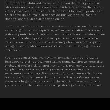
ce metode de plata poti folosi, ce furnizori de jocuri gasesti in
oferta cazinoului online respectiv si multe altele. In exclusivitate,
am negociat pentru tine oferte de bun venit la casino, pentru ca tu
sa ai parte de cel mai bun pachet de bun venit atunci cand iti
deschizi cont la un anumit cazino online.
Indiferent ca iti doresti un bonus mai mare de bun venit la casino
sau rotiri gratuite fara depunere, aici vei gasi intotdeauna o oferta
potrivita pentru tine. Compata site-urile de casino cu sloturi online
si revendica oferta preferata. Aici poti compara cele mai bune
cazinouri online si poti beneficia de mega bonusuri, plati rapide,
retrageri rapide, oferite doar de cazinouri licentiate, sigure si de
incredere.
Vezi Top Bonusuri Cazinouri Online Romania, Top Rotiri Gratuite
fara Depunere si Top Cazinouri Online Romania, citeste recenziile
si alege-ti preferatul, iar apoi inscrie-te. Dupa inscriere, totul este
simplu, trebuie doar sa joci si poate vei avea parte si de o
experienta castigatoare. Bonus casino fara depunere - Profita de
bonusurile fara depunere disponibile pe BonusuriCasino.ro sau
alege rotirile gratuite fara conditii de rulaj. Anul acesta poti juca
gratis la cazino, trebuie doar sa alegi oferta potrivita pentru tine.