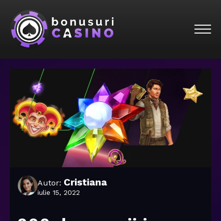
Cristiana
Autor:
iulie 15, 2022