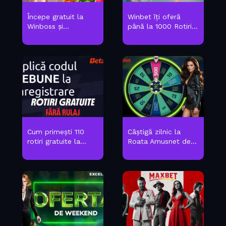
Începe gratuit la
Winbet îți oferă
Winboss și...
până la 1000 Rotiri...
Cum primești 110
Câștigă zilnic la
rotiri gratuite la...
Roata Amusnet de...