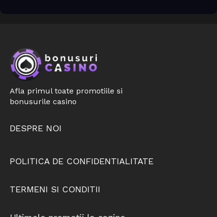
Afla primul toate promotiile si
bonusurile casino
DESPRE NOI
POLITICA DE CONFIDENTIALITATE
TERMENI SI CONDITII