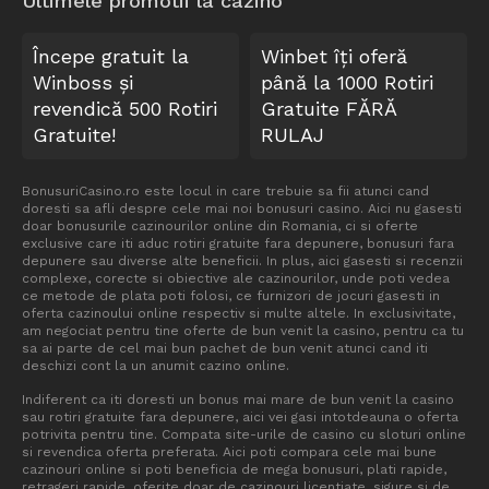
Ultimele promotii la cazino
Începe gratuit la
Winbet îți oferă
Winboss și
până la 1000 Rotiri
revendică 500 Rotiri
Gratuite FĂRĂ
Gratuite!
RULAJ
BonusuriCasino.ro este locul in care trebuie sa fii atunci cand
doresti sa afli despre cele mai noi bonusuri casino. Aici nu gasesti
doar bonusurile cazinourilor online din Romania, ci si oferte
exclusive care iti aduc rotiri gratuite fara depunere, bonusuri fara
depunere sau diverse alte beneficii. In plus, aici gasesti si recenzii
complexe, corecte si obiective ale cazinourilor, unde poti vedea
ce metode de plata poti folosi, ce furnizori de jocuri gasesti in
oferta cazinoului online respectiv si multe altele. In exclusivitate,
am negociat pentru tine oferte de bun venit la casino, pentru ca tu
sa ai parte de cel mai bun pachet de bun venit atunci cand iti
deschizi cont la un anumit cazino online.
Indiferent ca iti doresti un bonus mai mare de bun venit la casino
sau rotiri gratuite fara depunere, aici vei gasi intotdeauna o oferta
potrivita pentru tine. Compata site-urile de casino cu sloturi online
si revendica oferta preferata. Aici poti compara cele mai bune
cazinouri online si poti beneficia de mega bonusuri, plati rapide,
retrageri rapide, oferite doar de cazinouri licentiate, sigure si de