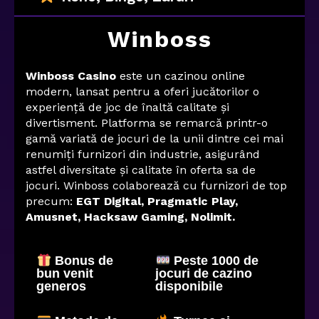
Winboss
Winboss Casino
este un cazinou online
modern, lansat pentru a oferi jucătorilor o
experiență de joc de înaltă calitate și
divertisment. Platforma se remarcă printr-o
gamă variată de jocuri de la unii dintre cei mai
renumiți furnizori din industrie, asigurând
astfel diversitate și calitate în oferta sa de
jocuri. Winboss colaborează cu furnizori de top
precum:
EGT Digital,
Pragmatic Play,
Amusnet,
Hacksaw Gaming,
Nolimit.
Bonus de
Peste 1000 de
bun venit
jocuri de cazino
generos
disponibile