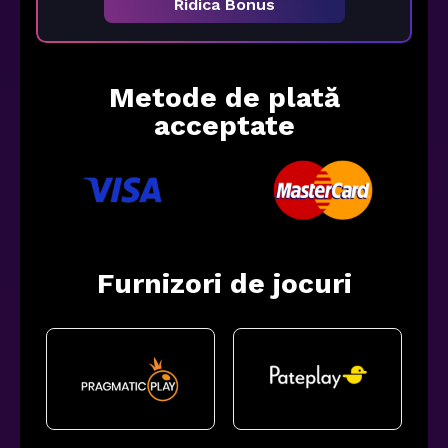
Ridica Bonus
Metode de plată
acceptate
Furnizori de jocuri