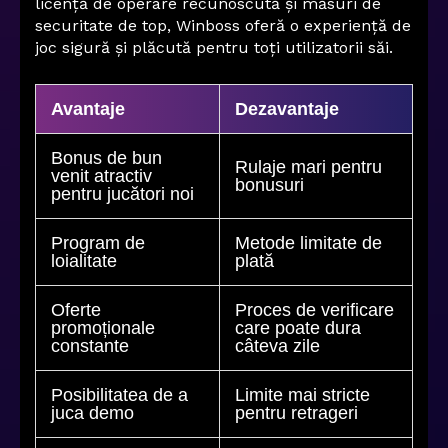
licență de operare recunoscută și măsuri de
securitate de top, Winboss oferă o experiență de
joc sigură și plăcută pentru toți utilizatorii săi.
Avantaje
Dezavantaje
Bonus de bun
Rulaje mari pentru
venit atractiv
bonusuri
pentru jucători noi
Program de
Metode limitate de
loialitate
plată
Oferte
Proces de verificare
promoționale
care poate dura
constante
câteva zile
Posibilitatea de a
Limite mai stricte
juca demo
pentru retrageri