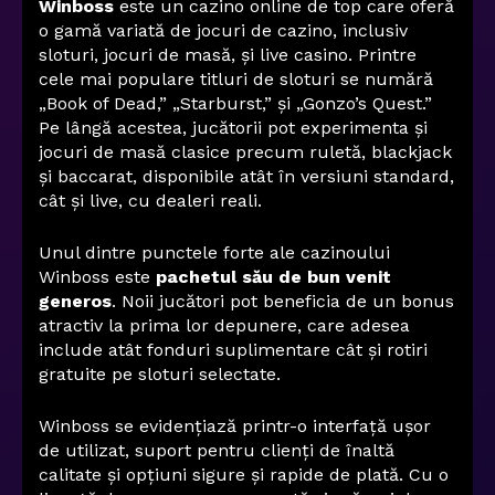
Winboss
este un cazino online de top care oferă
o gamă variată de jocuri de cazino, inclusiv
sloturi, jocuri de masă, și live casino. Printre
cele mai populare titluri de sloturi se numără
„Book of Dead,” „Starburst,” și „Gonzo’s Quest.”
Pe lângă acestea, jucătorii pot experimenta și
jocuri de masă clasice precum ruletă, blackjack
și baccarat, disponibile atât în versiuni standard,
cât și live, cu dealeri reali.
Unul dintre punctele forte ale cazinoului
Winboss este
pachetul său de bun venit
generos
. Noii jucători pot beneficia de un bonus
atractiv la prima lor depunere, care adesea
include atât fonduri suplimentare cât și rotiri
gratuite pe sloturi selectate.
Winboss se evidențiază printr-o interfață ușor
de utilizat, suport pentru clienți de înaltă
calitate și opțiuni sigure și rapide de plată. Cu o