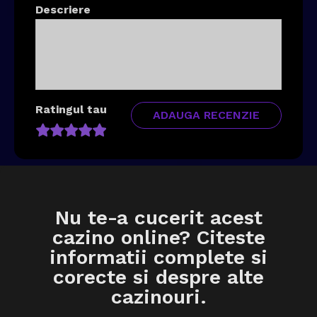
Descriere
Ratingul tau
Nu te-a cucerit acest
cazino online? Citeste
informatii complete si
corecte si despre alte
cazinouri.