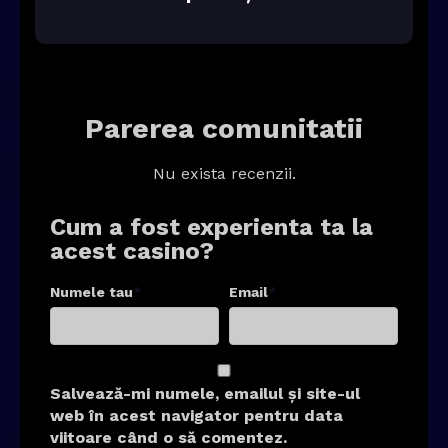
Parerea comunitatii
Nu exista recenzii.
Cum a fost experienta ta la
acest casino?
Numele tau
*
Email
*
Salvează-mi numele, emailul și site-ul
web în acest navigator pentru data
viitoare când o să comentez.