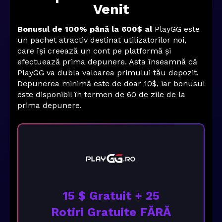
Venit
Bonusul de 100% până la 600$ al
PlayGG este
un pachet atractiv destinat utilizatorilor noi,
care își creează un cont pe platformă și
efectuează prima depunere. Asta înseamnă că
PlayGG va dubla valoarea primului tău depozit.
Depunerea minimă este de doar 10$, iar bonusul
este disponibil în termen de 60 de zile de la
prima depunere.
15 $ Gratuit + 25
Rotiri Gratuite FĂRĂ