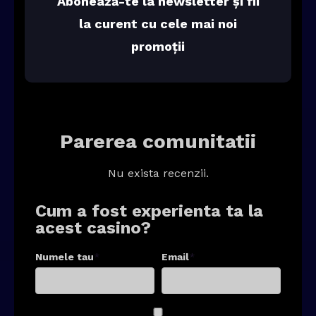
Abonează-te la newsletter și fii
la curent cu cele mai noi
promoții
Parerea comunitatii
Nu exista recenzii.
Cum a fost experienta ta la
acest casino?
Numele tau
*
Email
*