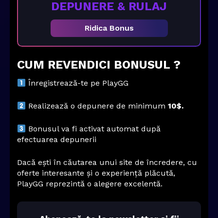
DEPUNERE & RULAJ
Ridica Bonus
CUM REVENDICI BONUSUL ?
Înregistrează-te pe PlayGG
Realizează o depunere de minimum
10$.
Bonusul va fi activat automat după
efectuarea depunerii
Dacă ești în căutarea unui site de încredere, cu
oferte interesante și o experiență plăcută,
PlayGG reprezintă o alegere excelentă.