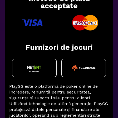
acceptate
Furnizori de jocuri
PlayGG este o platformă de poker online de
încredere, renumită pentru securitatea,
siguranța și suportul său pentru clienți.
Utilizând tehnologie de ultimă generație, PlayGG
protejează datele personale și financiare ale
jucătorilor, operând sub reglementări stricte