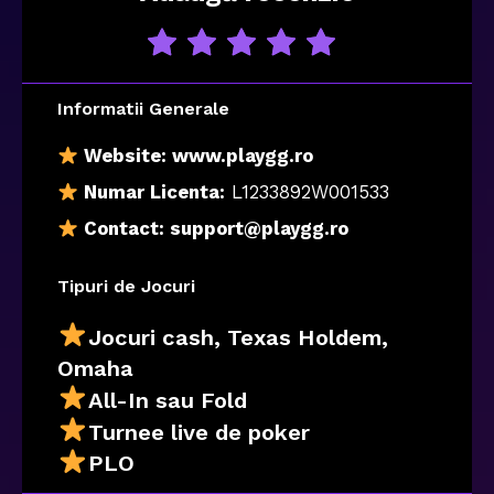
Informatii Generale
Website: www.playgg.ro
Numar Licenta:
L1233892W001533
Contact:
support@playgg.ro
Tipuri de Jocuri
Jocuri cash, Texas Holdem,
Omaha
All-In sau Fold
Turnee live de poker
PLO