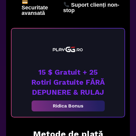
Suport clienți non-
Securitate
stop
avansată
15 $ Gratuit + 25
Rotiri Gratuite FĂRĂ
DEPUNERE & RULAJ
Ridica Bonus
Metode de plată