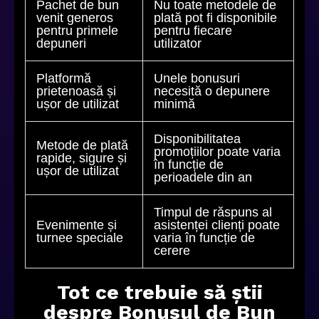
Pachet de bun
Nu toate metodele de
venit generos
plată pot fi disponibile
pentru primele
pentru fiecare
depuneri
utilizator
Platformă
Unele bonusuri
prietenoasă și
necesită o depunere
ușor de utilizat
minimă
Disponibilitatea
Metode de plată
promoțiilor poate varia
rapide, sigure și
în funcție de
ușor de utilizat
perioadele din an
Timpul de răspuns al
Evenimente și
asistenței clienți poate
turnee speciale
varia în funcție de
cerere
Tot ce trebuie să știi
despre Bonusul de Bun