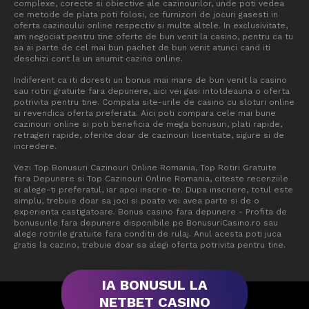
complexe, corecte si obiective ale cazinourilor, unde poti vedea
ce metode de plata poti folosi, ce furnizori de jocuri gasesti in
oferta cazinoului online respectiv si multe altele. In exclusivitate,
am negociat pentru tine oferte de bun venit la casino, pentru ca tu
sa ai parte de cel mai bun pachet de bun venit atunci cand iti
deschizi cont la un anumit cazino online.
Indiferent ca iti doresti un bonus mai mare de bun venit la casino
sau rotiri gratuite fara depunere, aici vei gasi intotdeauna o oferta
potrivita pentru tine. Compata site-urile de casino cu sloturi online
si revendica oferta preferata. Aici poti compara cele mai bune
cazinouri online si poti beneficia de mega bonusuri, plati rapide,
retrageri rapide, oferite doar de cazinouri licentiate, sigure si de
incredere.
Vezi Top Bonusuri Cazinouri Online Romania, Top Rotiri Gratuite
fara Depunere si Top Cazinouri Online Romania, citeste recenziile
si alege-ti preferatul, iar apoi inscrie-te. Dupa inscriere, totul este
simplu, trebuie doar sa joci si poate vei avea parte si de o
experienta castigatoare. Bonus casino fara depunere - Profita de
bonusurile fara depunere disponibile pe BonusuriCasino.ro sau
alege rotirile gratuite fara conditii de rulaj. Anul acesta poti juca
gratis la cazino, trebuie doar sa alegi oferta potrivita pentru tine.
IA BONUSUL LA
NETBET CASINO