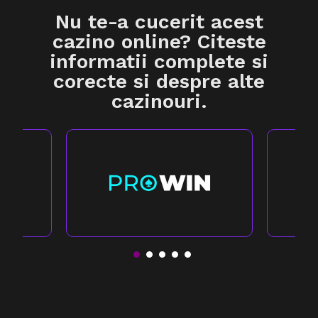
Nu te-a cucerit acest
cazino online? Citeste
informatii complete si
corecte si despre alte
cazinouri.