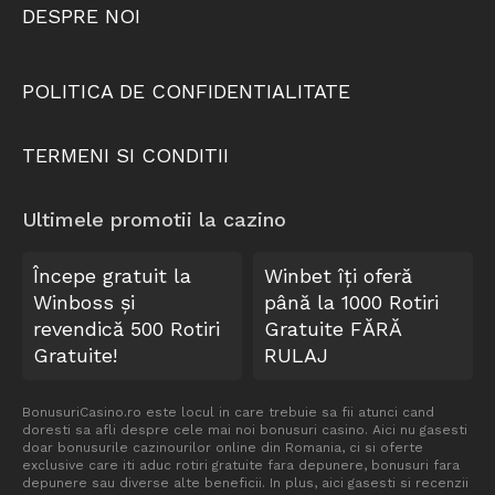
DESPRE NOI
POLITICA DE CONFIDENTIALITATE
TERMENI SI CONDITII
Ultimele promotii la cazino
Începe gratuit la
Winbet îți oferă
Winboss și
până la 1000 Rotiri
revendică 500 Rotiri
Gratuite FĂRĂ
Gratuite!
RULAJ
BonusuriCasino.ro este locul in care trebuie sa fii atunci cand
doresti sa afli despre cele mai noi bonusuri casino. Aici nu gasesti
doar bonusurile cazinourilor online din Romania, ci si oferte
exclusive care iti aduc rotiri gratuite fara depunere, bonusuri fara
depunere sau diverse alte beneficii. In plus, aici gasesti si recenzii