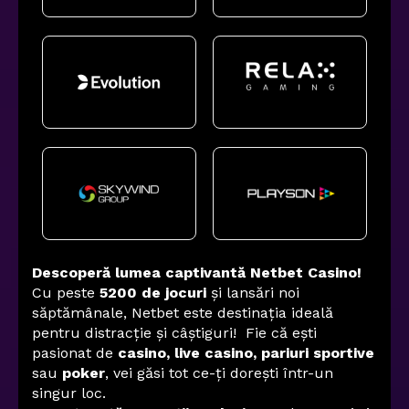
Descoperă lumea captivantă Netbet Casino!
Cu peste
5200 de jocuri
și lansări noi
săptămânale, Netbet este destinația ideală
pentru distracție și câștiguri! Fie că ești
pasionat de
casino, live casino, pariuri sportive
sau
poker
, vei găsi tot ce-ți dorești într-un
singur loc.