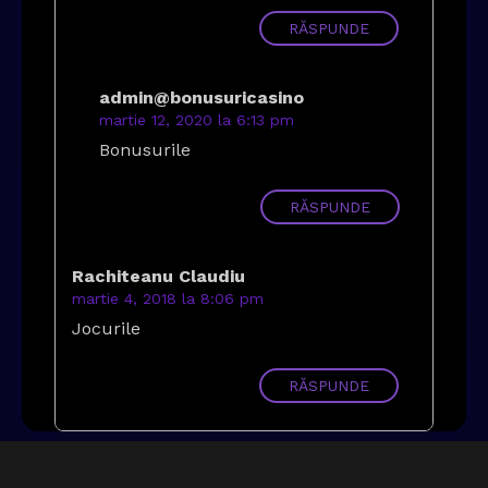
RĂSPUNDE
admin@bonusuricasino
martie 12, 2020 la 6:13 pm
Bonusurile
RĂSPUNDE
Rachiteanu Claudiu
martie 4, 2018 la 8:06 pm
Jocurile
RĂSPUNDE