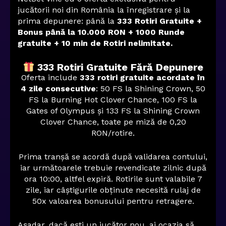
jucătorii noi din România la înregistrare și la
prima depunere: până la
333 Rotiri Gratuite +
Bonus până la 10.000 RON + 1000 Runde
gratuite + 10 min de Rotiri nelimitate.
333
Rotiri Gratuite Fără Depunere
Oferta include
333 rotiri gratuite acordate în
4 zile consecutive
: 50 FS la Shining Crown, 50
FS la Burning Hot Clover Chance, 100 FS la
Gates of Olympus și 133 FS la Shining Crown
Clover Chance, toate pe miză de 0,20
RON/rotire.
Prima tranșă se acordă după validarea contului,
iar următoarele trebuie revendicate zilnic după
ora 10:00, altfel expiră. Rotirile sunt valabile 7
zile, iar câștigurile obținute necesită rulaj de
50x valoarea bonusului pentru retragere.
Așadar, dacă ești un jucător nou, ai ocazia să